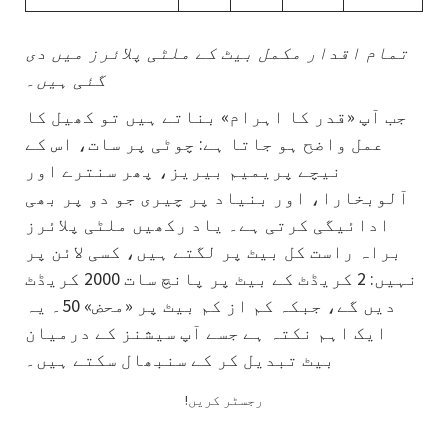
تمام اقدار مکمل بیٹ کے ملٹی پلائرز میں دی
گئی ہیں۔
جب آپ «قدر کا اہرام» بناتے ہیں تو کھیل کا
عمل واضح ہو جاتا ہے: چوٹی پر سات، اس کے
نیچے پریمیم بیریز، پھر سنترے اور
آلوبخارا، اور بنیاد پر چیری جو دو پر بھی
ادائیگی کرتی ہے۔ یاد رکھیں ملٹی پلائرز
براہ راست کل بیٹ پر لگتے ہیں، کسی لائن پر
نہیں: 2 کریڈٹ کے بیٹ پر پانچ سات 2000 کریڈٹ
دیں گے، جبکہ کم از کم بیٹ پر «محض» 50۔ یہ
ایک اہم نکتہ ہے جسے آپ سیشنز کے درمیان
بیٹ تبدیل کر کے سنبھال سکتے ہیں۔
!رجسٹر کریں