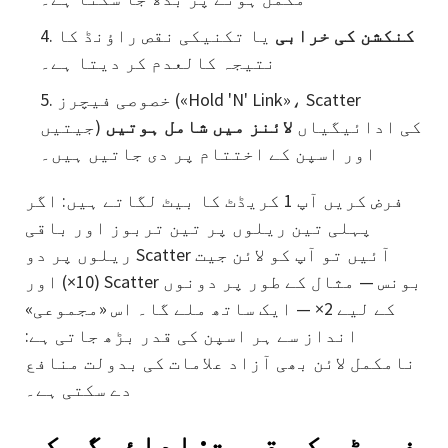
کنکشن کی خرابی
یا تکنیکی نقص راؤنڈ کا
نتیجہ کالعدم کر دیتا ہے۔
خصوصی فیچرز («Hold 'N' Link»، Scatter
جیتیں) کی ادائیگیاں
لائنز میں شامل ہوتیں
اور اسپن کے اختتام پر دی جاتیں ہیں۔
فرض کریں آپ 1 کریڈٹ کا بیٹ لگاتے ہیں: اگر
پہلی تین ریلوں پر تین تربوز اور باقی
ریلوں پر دو Scatter آئیں تو آپ کو لائن جیت
(10×) اور Scatter بونس — مثال کے طور پر دونوں
کے لیے 2× — ایک ساتھ ملے گا۔ اس «مجموعی»
انداز سے ہر اسپن کی قدر بڑھ جاتی ہے:
نامکمل لائن بھی آزاد علامات کی بدولت منافع
دے سکتی ہے۔
فروٹس کی قیمت: ادائیگی کی