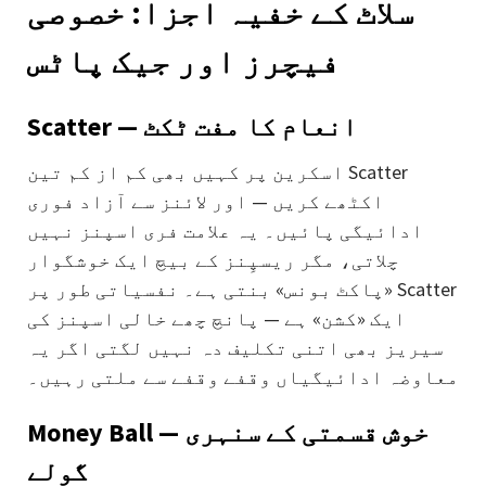
سلاٹ کے خفیہ اجزا: خصوصی
فیچرز اور جیک پاٹس
Scatter — انعام کا مفت ٹکٹ
اسکرین پر کہیں بھی کم از کم تین Scatter
اکٹھے کریں — اور لائنز سے آزاد فوری
ادائیگی پائیں۔ یہ علامت فری اسپنز نہیں
چلاتی، مگر ریسپِنز کے بیچ ایک خوشگوار
«پاکٹ بونس» بنتی ہے۔ نفسیاتی طور پر Scatter
ایک «کشن» ہے — پانچ چھے خالی اسپنز کی
سیریز بھی اتنی تکلیف دہ نہیں لگتی اگر یہ
معاوضہ ادائیگیاں وقفے وقفے سے ملتی رہیں۔
Money Ball — خوش قسمتی کے سنہری
گولے