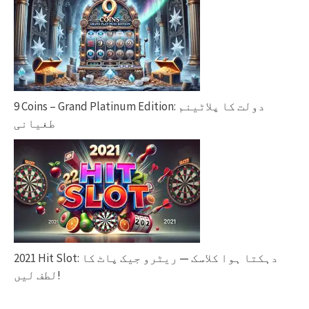
9 Coins – Grand Platinum Edition: دولت کا پلاٹینم
طغیانی
2021 Hit Slot: دہکتا ہوا کلاسک — ریٹرو جیک پاٹ کا
لطف لیں!