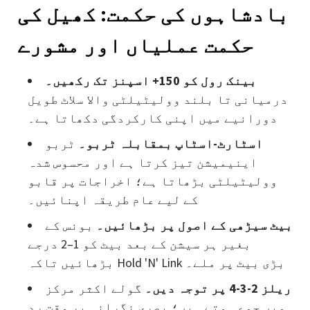
بادشاہوں کی حکمت: کھیل کی
حکمت عملیاں اور مشورے
بینک رول کو 150+ اسپنز تک رکھیں۔
درمیانی تا بلند وولیٹیلٹی والا سلاٹ طویل
دورانیے میں اپنی کارکردگی دکھاتا ہے۔
اسٹارٹ-اسٹاپ بمقابلہ ٹربو۔
ٹربو
اینیمیشن تیز کرتا ہے اور محسوس شدہ
وولیٹیلٹی بڑھاتا ہے؛ اخراجات پر قابو
کے لیے عام طریقہ اپنائیں۔
بیٹ سیڑھی کے اصول پر بڑھائیں۔
بونس کے
بغیر ہر سیشن کے بعد بیٹ کو 1–2 درجے
بڑھائیں تاکہ Hold 'N' Link بڑی بیٹ پر ملے۔
ریلز 2-3-4 پر توجہ دیں۔
گولے اکثر مرکز
میں جمع ہوتے ہیں؛ بصری نگرانی بر وقت رد