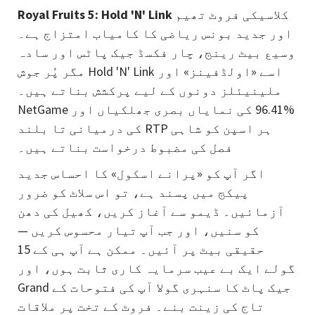
کلاسیکی فروٹ تھیم
Royal Fruits 5: Hold 'N' Link
اور جدید بونس ریاضی کا کامیاب امتزاج ہے۔
وسیع بیٹ رینج، چار فکسڈ جیک پاٹس اور سادہ
مگر پُر جوش Hold 'N' Link اسے «اولڈفینز» اور
ملینیئلز دونوں کے لیے پرکشش بناتے ہیں۔
NetGame کی نمایاں بصری جھلکیاں اور ‎96.41‎%
کی درمیانی تا بلند RTP ہر اسپن کو شاہی
فصل کی مضبوط درخواست بناتے ہیں۔
اگر آپ کو «پرانے اسکول» کا احساس جدید
پیکج میں پسند ہے، تو اس سلاٹ کو ضرور
آزمائیں۔ ڈیمو سے آغاز کریں، کھیل کی دھن
کو سنیں، اور جب آپ تیار محسوس کریں —
حقیقی بیٹ پر آئیں۔ ممکن ہے آپ ہی کے 15
گولے ایک بے عیب سرمایہ کاری ثابت ہوں، اور
Grand جیک پاٹ کا سنہری گولا آپ کی فتوحات کے
تاج کی زینت بنے۔ فروٹ کے تخت پر ملاقات