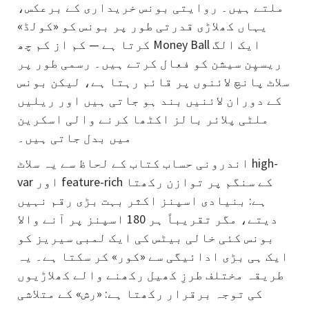
ملتے ہیں۔ روایتی بونس خریداری کے برعکس،
یہاں کھلاڑی قدرتی طور پر بونس کو «کولڈ»
کرتا ہے — کم از کم چھ Money Ball ایک الگ
ریسپِن سیشن کو فعال کرتے ہیں۔ رسمی طور پر
سلاٹ پانچ لائنوں پر قائم رہتا ہے، لیکن بونس
کے دوران لائنیں بند ہو جاتی ہیں اور ریلیں
ملٹی پلائر بالز اکٹھا کرنے والی اسکرین
میں بدل جاتی ہیں۔
اندرونی حساب کتاب کے لحاظ سے یہ سلاٹ high-
var اور feature-rich کے سنگم پر توازن رکھتا
ہے: بنیادی اسپنز اکثر بہت بڑی رقم نہیں
دیتے، مگر تقریباً ہر 180 اسپنز پر آنے والا
بونس کئی خالی بیٹس کی ایک لمبی سیریز کو
ایک ہی بڑی ادائیگی سے «کور» کر سکتا ہے۔ یہ
طریقہ مختلف طرزِ کھیل رکھنے والے کھلاڑیوں
کی توجہ برقرار رکھتا ہے: «رش» کے متلاشی