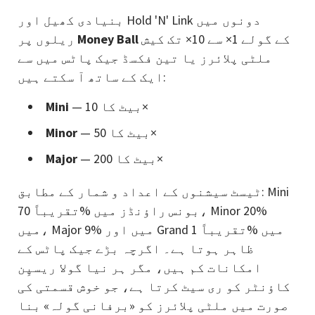
بنیادی کھیل اور Hold 'N' Link دونوں میں
کے گولے 1× سے 10× تک کیش
Money Ball
ریلوں پر
ملٹی پلائرز یا تین فکسڈ جیک پاٹس میں سے
ایک کے ساتھ آ سکتے ہیں:
— بیٹ کا 10×
Mini
— بیٹ کا 50×
Minor
— بیٹ کا 200×
Major
ٹیسٹ سیشنوں کے اعداد و شمار کے مطابق: Mini
تقریباً 70‎% بونس راؤنڈز میں، Minor 20‎%
میں، Major 9‎% میں اور Grand تقریباً 1‎% میں
ظاہر ہوتا ہے۔ اگرچہ بڑے جیک پاٹس کے
امکانات کم ہیں، مگر ہر نیا گولا ریسپِن
کاؤنٹر کو ری سیٹ کرتا ہے، جو خوش قسمتی کی
صورت میں ملٹی پلائرز کو «برفانی گولہ» بنا