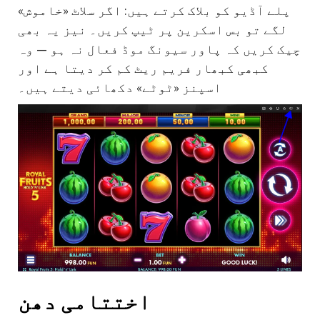
پلے آڈیو کو بلاک کرتے ہیں: اگر سلاٹ «خاموش»
لگے تو بس اسکرین پر ٹیپ کریں۔ نیز یہ بھی
چیک کریں کہ پاور سیونگ موڈ فعال نہ ہو — وہ
کبھی کبھار فریم ریٹ کم کر دیتا ہے اور
اسپنز «ٹوٹے» دکھائی دیتے ہیں۔
اختتامی دھن