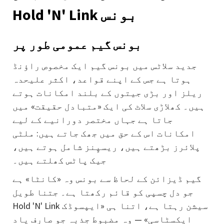
Hold 'N' Link بونس
بونس گیم عمومی طور پر
جدید سلاٹس میں بونس گیم ایک مخصوص راؤنڈ
ہوتا ہے جس کے اپنے قواعد، اکثر علیحدہ
ریلز اور بڑی جیتوں کے بلند امکانات ہوتے
ہیں۔ کھلاڑی سلاٹ کی ایک «متبادل حقیقت» میں
جاتا ہے جہاں مختصر دورانیے کے لیے
امکانات اس کے حق میں جھک جاتے ہیں: ملٹی
پلائرز بڑھتے ہیں، ریسپِنز شامل ہوتے ہیں،
جیک پاٹس کھلتے ہیں۔
گیم ڈیزائن کے لحاظ سے بونس وہ «کانٹا» ہے
جو دل چسپی کو قائم رکھتا ہے۔ جتنا طویل
Hold 'N' Link سیشن رہتا ہے، اتنا ہی «ایپسوڈک
ایکسٹاسی» — وہ مضبوط جذبہ جو صارف یاد