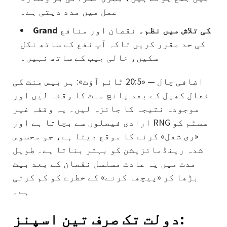
عمل میں مدد دیتی ہے۔
Grand کی تلاش میں نظم۔
نقصان اور منافع
کی حد مقرر کریں تاکہ آپ نفع کے ساتھ نکل
سکیں، خالی جیب کے ساتھ نہیں۔
اضافی چال — «20:5 ٹائم آؤٹ»: ہر بیس منٹ کی
فعال کھیل کے بعد پانچ منٹ کا وقفہ لیں اور
موجودہ نتیجہ کا جائزہ لیں۔ یہ وقفہ غیر
ارادی فیصلوں سے بچاتا ہے اور RNG سسٹم کو
«ری شفل» کرنے کا موقع دیتا ہے، جو محسوس
شدہ رینڈمائزیشن کو بہتر بناتا ہے۔ طویل
مدت میں یہ عادت مسلسل نقصان کے بعد بیٹ
بڑھا کر «پیچھا کرنے» کے خطرے کو کم کرتی
ہے۔
دولت تک صرف تین اسپنز: