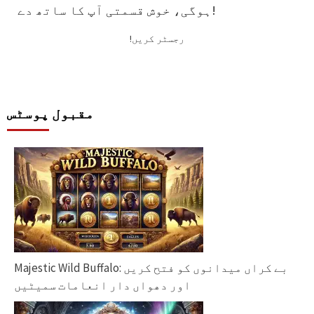
ہوگی، خوش قسمتی آپ کا ساتھ دے!
!رجسٹر کریں
مقبول پوسٹس
Majestic Wild Buffalo: بے کراں میدانوں کو فتح کریں
اور دھواں دار انعامات سمیٹیں