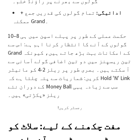
گولوں سے بھرنے پر راؤنڈ ختم۔
ادائیگی:
تمام گولوں کی قدریں جمع +
ممکنہ Grand۔
حکمت عملی کے طور پر پہلے اسپن میں ہی 8–10
گولوں کے آنے کا انتظار کرنا اہم ہے: اس سے
Grand کے امکانات بہت بڑھ جاتے ہیں، کیونکہ
تین ریسپِنز میں دو تین اضافی گولے آسانی سے
آ سکتے ہیں۔ بصری طور پر ریلز 2-4 کو مانیٹر
کریں: شماریات سے پتہ چلتا ہے کہ Hold 'N' Link
کے دوران نئے Money Ball سب سے زیادہ یہی
ریلز «پکڑتی» ہیں۔
!رجسٹر کریں
مفت چکھنے کے لیے: سلاٹ کو
ڈیمو موڈ میں آزمائیں