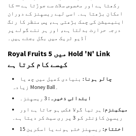
رکھتا ہے اور مخصوص سلاٹ سے جوڑتا ہے — کا
امکان بڑھتا ہے۔ اسی لیے ریسپِنز کے دوران
اینیمیشن کی چمک بڑھتی ہے، پس منظر کا رنگ
درجہ حرارت بدلتا ہے، اور ہر نئے گولے پر
آڈیو ٹریک میں بگل بجتے ہیں۔
Royal Fruits 5 میں Hold 'N' Link
کیسے کام کرتا ہے
چالو ہونا:
بنیادی کھیل میں چھ یا
زیادہ Money Ball۔
ابتدائی ذخیرہ:
3 ریسپِنز۔
میکینزم:
ہر نیا گولا فکس ہو جاتا ہے اور
ریسپِن کاؤنٹر کو 3 پر ری سیٹ کر دیتا ہے۔
اختتام:
ریسپِنز ختم ہونے یا اسکرین 15