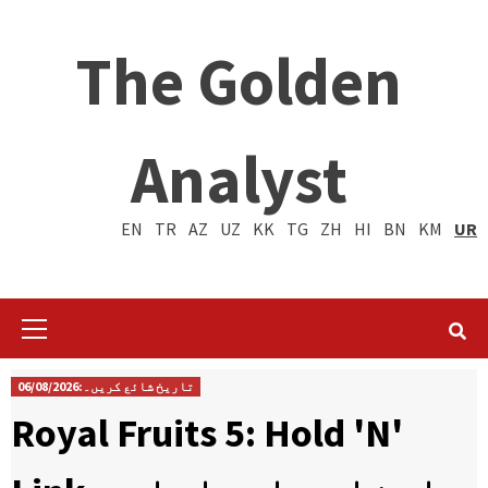
The Golden
Analyst
EN
TR
AZ
UZ
KK
TG
ZH
HI
BN
KM
UR
Primary
Menu
تاریخ شائع کریں۔:06/08/2026
Royal Fruits 5: Hold 'N'