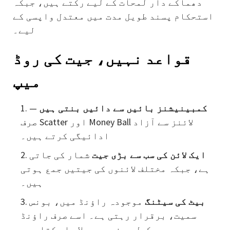
دھماکے دار لمحات کے لیے رکتے ہیں، جبکہ
استحکام پسند طویل مدت میں معتدل واپسی کے
لیے۔
قواعد نہیں، جیت کی روڈ
میپ
کمبینیشنز بائیں سے دائیں بنتی ہیں
—
صرف Scatter اور Money Ball لائنز سے آزاد
ادائیگی کرتے ہیں۔
ایک لائن کی سب سے بڑی جیت
شمار کی جاتی
ہے، جبکہ مختلف لائنوں کی جیتیں جمع ہوتی
ہیں۔
بیٹ کی سیٹنگ
موجودہ راؤنڈ میں، بونس
سمیت، برقرار رہتی ہے۔ اسے صرف راؤنڈ
مکمل ہونے پر بدلا جا سکتا ہے۔