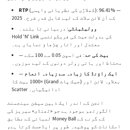
(کھلاڑی کی نظریاتی واپسی): ‎96.41‎% —
RTP
2025 کے آن لائن سلاٹ کے لیے قابل قدر شرح۔
وولیٹیلٹی
: درمیانی تا بلند۔
Hold 'N' Link کی بدولت جیت کی فریکوئنسی
معتدل اور اتار چڑھاؤ نمایاں ہے۔
بیٹ کی حد
: فی اسپن 0.05 سے 100 سکے —
محتاط اور ہائی رولر دونوں کے لیے موزوں۔
ایک راؤنڈ کا زیادہ سے زیادہ انعام
—
بیٹ کا ‎1000× (Grand جیک پاٹ) بعلاوہ لائن اور
Scatter ادائیگیاں۔
انجن کے اندر ایک ذہین سیشن مینجمنٹ
الگورتھم موجود ہے جو «ٹھنڈی» سیریز کی
لمبائی کے مطابق Money Ball کے گرنے کے
امکانات کو پوشیدہ طور پر ایڈجسٹ کرتا ہے،