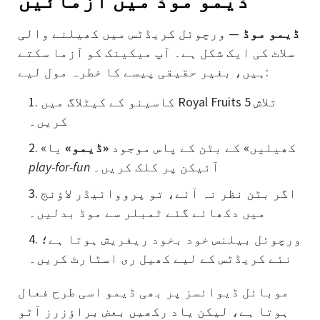
ڈیمو موڈ
— ورچوئل کریڈٹس میں کھیلنے والی
سلاٹ کی ایک شکل ہے۔ آپ میکینک کو آزما سکتے
ہیں، بغیر حقیقی پیسے کا خطرہ مول لیے:
کاسینو کے کیٹلاگ میں Royal Fruits 5 تلاش
کریں۔
«کھیلیں» کے بٹن کے پاس موجود
«ڈیمو»
یا
آئیکن پر کلک کریں۔
play-for-fun
اگر بٹن نظر نہ آئے، تو پرووائیڈر لاؤنج
میں دکھائے گئے ٹمبلر سے موڈ بدلیں۔
ورچوئل بیلنس خود بخود ریفریش ہوتا ہے؛
نئے کریڈٹس کے لیے کھیل ری اسٹارٹ کریں۔
موبائل ڈیوائسز پر بھی ڈیمو اسی طرح فعال
ہوتا ہے، لیکن یاد رکھیں بعض براؤزرز آٹو