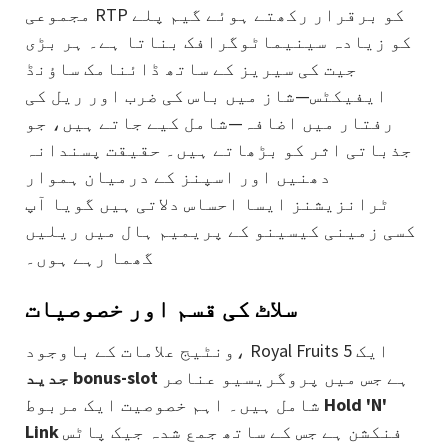
مجموعی RTP کو برقرار رکھتے ہوئے گیم پلے
کو زیادہ سینیماٹوگرافک بناتا ہے۔ ہر بڑی
جیت کی سیریز کے ساتھ ڈائنامک ساؤنڈ
ایفیکٹس—شاز میں باس کی ضرب اور ریل کی
رفتار میں اضافہ—شامل کیے جاتے ہیں، جو
جذباتی اثر کو بڑھاتے ہیں۔ حقیقت پسندانہ
دھنیں اور اسپنز کے درمیان ہموار
ٹرانزیشنز ایسا احساس دلاتی ہیں گویا آپ
کسی زمینی کیسینو کے پریمیم ہال میں ریلیں
گھما رہے ہوں۔
سلاٹ کی قسم اور خصوصیات
ونٹیج علامات کے باوجود، Royal Fruits 5 ایک
ہے جس میں پروگریسیو عناصر
جدید bonus-slot
Hold 'N'
شامل ہیں۔ اہم خصوصیت ایک مربوط
فنکشن ہے جس کے ساتھ جمع شدہ جیک پاٹس
Link