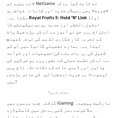
لاتے ہیں، تو NetGame نے ثابت کیا ہے کہ
«فروٹ» بھی رسیلا، جدید اور شاہانہ فیاض ہو
اولڈ
Royal Fruits 5: Hold 'N' Link
سکتا ہے۔
اسکول دلکشی اور جدید بونس میکینکس کا
امتزاج ہے، جو نو آموز سے لے کر بڑے جیک پاٹ
کے تجربہ کار شکاری تک سب کی توجہ کھینچ
لیتا ہے۔ ہمارے تفصیلی گائیڈ میں آپ کو
کھیل کی ہر بات ملے گی: خصوصیات اور قواعد
سے لے کر حکمت عملی کے مشوروں، بونس گیم کی
چالوں اور ڈیمو حالت کے نکات تک۔ تاج پہن
لیجیے — ہم فروٹ استقبالیہ کی جانب بڑھتے
ہیں!
!رجسٹر کریں
گزشتہ چند برسوں میں iGaming مارکیٹ پیچیدہ
سلاٹس سے بھر گئی ہے جن میں کاسکیڈز،
پروگریسیوز اور بے شمار ماڈیفائرز شامل