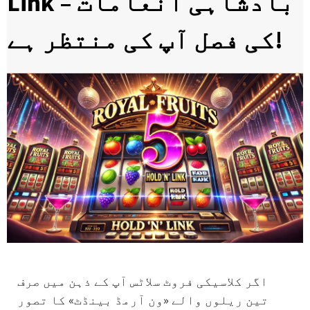
Link – بادشاہی انعامات
کی فصل آپ کی منتظر ہے!
اگر کلاسیکی فروٹ سلاٹس آپ کے ذہن میں صرف
تین ریلوں والے «ون آرمڈ بینڈٹ» کا تصور