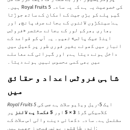
ہیں۔ Royal Fruits 5 کی خصوصیت یہ ہے کہ یہ سادہ
گیم پلے کو بڑی جیت کے امکان کے ساتھ جوڑتا
ہے: سینکڑوں لائنوں کے بجائے صرف پانچ، اور
بھاری بھرکم لور کے بجائے مختصر «فروٹس
اینڈ جیک پاٹس» تھیم۔ یہ آپ کو قواعد کے
انبار میں کھوئے بغیر فوری طور پر کھیل میں
داخل ہونے دیتا ہے، اور گہرائی کے معاملے
میں بھی کمی محسوس نہیں ہونے دیتا۔
شاہی فروٹس اعداد و حقائق
میں
ایک 5-ریل ویڈیو سلاٹ ہے جس کی
Royal Fruits 5
کلاسیکی گرڈ
3 × 5
اور
5 فکسڈ پے لائنز
پر
مشتمل ہے۔ سادہ دکھائی دینے والی اس سلاٹ کے
اندر طاقتور بونس فیچرز چھپے ہیں: