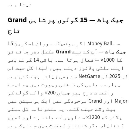
دیتا ہے۔
Grand جیک پاٹ — 15 گولوں پر شاہی
تاج
اگر بونس کے دوران اسکرین 15 Money Ball سے
Grand جیک پاٹ
— آپ کے بیٹ
مکمل بھر جائے تو
کا 1000× — فعال ہوتا ہے۔ باقی 14 گولے بھی
اپنے ملٹی پلائرز دیتے ہیں، لہٰذا کل جیت اس
سے بھی زیادہ ہو سکتی ہے۔ NetGame کی 2025 کی
پہلی سہ ماہی کی داخلی رپورٹ میں چھ ایسے
واقعات درج ہیں جہاں 200× والے گولے کی
موجودگی میں ایک ہی سیشن میں Grand اور Major
بیک وقت جیتے گئے۔ یہ منظرنامہ کل ملٹی
پلائر کو 1200× سے اوپر لے جاتا ہے اور کھیل
کے نایاب مگر شاندار لمحات میں سے ایک ہے۔