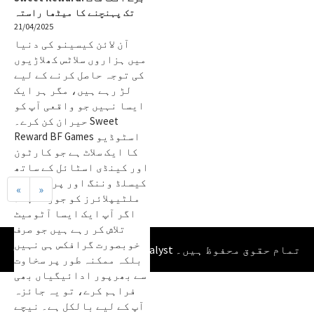
تک پہنچنے کا میٹھا راستہ
21/04/2025
آن لائن کیسینو کی دنیا
میں ہزاروں سلاٹس کھلاڑیوں
کی توجہ حاصل کرنے کے لیے
لڑ رہے ہیں، مگر ہر ایک
ایسا نہیں جو واقعی آپ کو
حیران کن کرے۔ Sweet
Reward BF Games اسٹوڈیو
کا ایک سلاٹ ہے جو کارٹون
اور کینڈی اسٹائل کے ساتھ
کیسلڈ وننگ اور پروگریسو
«
»
ملٹیپلائرز کو جوڑتا ہے۔
اگر آپ ایک ایسا آٹومیٹ
تلاش کر رہے ہیں جو صرف
خوبصورت گرافکس ہی نہیں
تمام حقوق محفوظ ہیں۔
The Golden Analyst
© 2020 - 2026
بلکہ ممکنہ طور پر سخاوت
سے بھرپور ادائیگیاں بھی
فراہم کرے، تو یہ جائزہ
آپ کے لیے بالکل ہے۔ نیچے