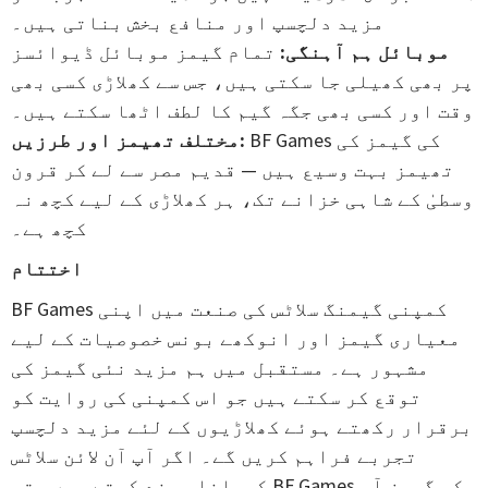
مزید دلچسپ اور منافع بخش بناتی ہیں۔
موبائل ہم آہنگی:
تمام گیمز موبائل ڈیوائسز
پر بھی کھیلی جا سکتی ہیں، جس سے کھلاڑی کسی بھی
وقت اور کسی بھی جگہ گیم کا لطف اٹھا سکتے ہیں۔
BF Games کی گیمز کی
مختلف تھیمز اور طرزیں:
تھیمز بہت وسیع ہیں — قدیم مصر سے لے کر قرون
وسطیٰ کے شاہی خزانے تک، ہر کھلاڑی کے لیے کچھ نہ
کچھ ہے۔
اختتام
BF Games کمپنی گیمنگ سلاٹس کی صنعت میں اپنی
معیاری گیمز اور انوکھے بونس خصوصیات کے لیے
مشہور ہے۔ مستقبل میں ہم مزید نئی گیمز کی
توقع کر سکتے ہیں جو اس کمپنی کی روایت کو
برقرار رکھتے ہوئے کھلاڑیوں کے لئے مزید دلچسپ
تجربے فراہم کریں گے۔ اگر آپ آن لائن سلاٹس
کھیلنا پسند کرتے ہیں، تو BF Games کی گیمز آپ