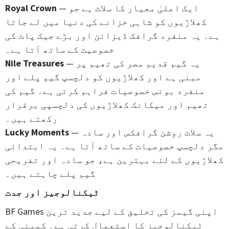
— ایک اعلیٰ معیار کا سلاٹ ہے جو
Royal Crown
کھلاڑیوں کو شاہی خزانے کی دنیا میں لے جاتا
ہے۔ یہ منفرد گرافک ڈیزائن اور بڑے جیک پاٹ کی
خصوصیت کے ساتھ آتا ہے۔
— یہ گیم قدیم مصر کی تھیم پر
Nile Treasures
مبنی ہے اور کھلاڑیوں کو دلچسپ گیم پلے اور
منفرد بونس خصوصیات فراہم کرتی ہے۔ گیم کی
تھیم اور میکانک کھلاڑیوں کی دلچسپی برقرار
رکھتے ہیں۔
— یہ سلاٹ روشن گرافکس اور سادہ
Lucky Moments
مگر دلچسپ خصوصیات کے ساتھ آتا ہے۔ یہ ابتدائی
کھلاڑیوں کے لئے بہترین ہے، جو سادہ اور تفریحی
گیم پلے چاہتے ہیں۔
ٹیکنالوجیز اور جدت
BF Games اپنی گیمز کی تخلیق کے لیے جدید ترین
ٹیکنالوجیز کا استعمال کرتی ہے۔ کمپنی کے