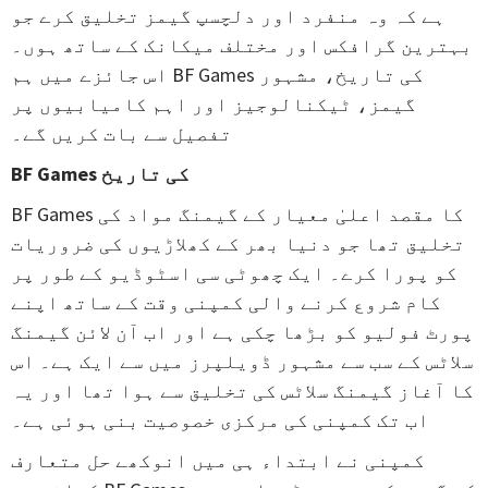
ہے کہ وہ منفرد اور دلچسپ گیمز تخلیق کرے جو
بہترین گرافکس اور مختلف میکانک کے ساتھ ہوں۔
اس جائزے میں ہم BF Games کی تاریخ، مشہور
گیمز، ٹیکنالوجیز اور اہم کامیابیوں پر
تفصیل سے بات کریں گے۔
BF Games کی تاریخ
BF Games کا مقصد اعلیٰ معیار کے گیمنگ مواد کی
تخلیق تھا جو دنیا بھر کے کھلاڑیوں کی ضروریات
کو پورا کرے۔ ایک چھوٹی سی اسٹوڈیو کے طور پر
کام شروع کرنے والی کمپنی وقت کے ساتھ اپنے
پورٹ فولیو کو بڑھا چکی ہے اور اب آن لائن گیمنگ
سلاٹس کے سب سے مشہور ڈویلپرز میں سے ایک ہے۔ اس
کا آغاز گیمنگ سلاٹس کی تخلیق سے ہوا تھا اور یہ
اب تک کمپنی کی مرکزی خصوصیت بنی ہوئی ہے۔
کمپنی نے ابتداء ہی میں انوکھے حل متعارف