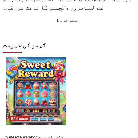
کے لیے ضرور دلچسپی کا باعث ہوں گی۔
!رجسٹر کریں
گیمز کی فہرست
گیم فراہم کرنے والے:
BF Games
Sweet Reward: بڑے انعامات