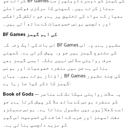
کرائے جو BF Games کی گیمز کو دوسرے ڈویلپرز سے
ممتاز کرتے ہیں۔ کمپنی کا مرکزی فوکس اعلیٰ
معیار کے مواد کی تخلیق پر ہے، جو دلکش گرافکس
اور دلچسپ بونس خصوصیات کے ساتھ آتی ہیں۔
BF Games کی اہم گیمز
اس بات کی ایک وجہ کہ BF Games مشہور ہے، وہ اس
کی متنوع گیمز ہیں جو وہ پیش کرتی ہے۔ کمپنی
صرف روایتی سلاٹس نہیں بلکہ ایسی گیمز بھی
بناتی ہے جن میں منفرد خصوصیات اور بونس
راؤنڈز ہوتے ہیں۔ یہاں BF Games کی چند مشہور
گیمز کا ذکر کیا جا رہا ہے:
— یہ سلاٹ روایتی میکانک کے عناصر
Book of Gods
کو منفرد بونس کے ساتھ ملا کر پیش کرتا ہے، جو
اسے کھلاڑیوں میں مقبول بناتا ہے۔ بونس سمبلز،
مفت اسپنز اور ضرب کے اضافے کی خصوصیت اس گیم
کو مزید دلچسپ بناتی ہے۔