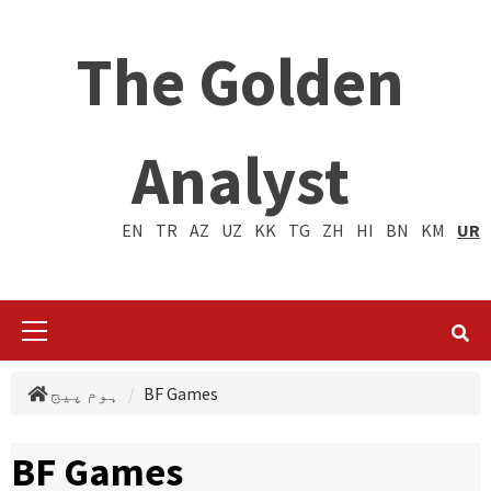
The Golden
Analyst
EN
TR
AZ
UZ
KK
TG
ZH
HI
BN
KM
UR
Primary
Menu
BF Games
ہوم پیج
BF Games