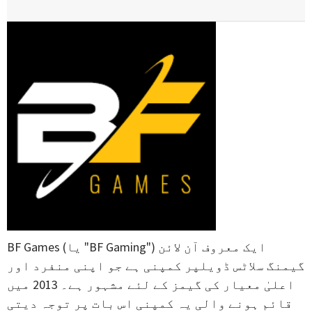
BF Games (یا "BF Gaming") ایک معروف آن لائن
گیمنگ سلاٹس ڈویلپر کمپنی ہے جو اپنی منفرد اور
اعلیٰ معیار کی گیمز کے لئے مشہور ہے۔ 2013 میں
قائم ہونے والی یہ کمپنی اس بات پر توجہ دیتی