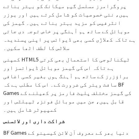
پروگرامرز مسلسل گیم میکانک کو بہتر بناتے
ہیں، نئی خصوصیات کو شامل کرتے ہیں اور یوزر
انٹرفیس کو مزید بہتر بناتے ہیں۔ گیمز کی
موبائل کے ساتھ ہم آہنگی پر خاص توجہ دی جاتی
ہے تاکہ کھلاڑی کسی بھی ڈیوائس پر اپنی پسندیدہ
سلاٹس کا لطف اٹھا سکیں۔
کمپنی HTML5 ٹیکنالوجی کا استعمال بھی کرتی
ہے تاکہ اس کی گیمز موبائل ڈیوائسز اور
براؤزرز کے ساتھ ہم آہنگ ہوں بغیر کسی اضافی
سافٹ ویئر کی ضرورت کے۔ اس کا مطلب ہے کہ BF
Games کی گیمز مختلف پلیٹ فارمز پر کھیلنے کے
قابل ہیں، جن میں موبائل فونز، ٹیبلٹس اور
کمپیوٹر شامل ہیں۔
شراکت داری اور لائسنس
BF Games دنیا بھر کے معروف آن لائن کیسینو کے