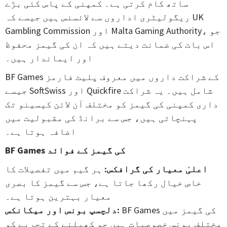
ساتھ کام کرتی ہے۔ کمپنی کے پاس کئی بڑے
ریگولیٹری اداروں سے لائسنس ہیں جیسے کہ UK
Gambling Commission اور Malta Gaming Authority، جو
اس بات کی ضمانت دیتے ہیں کہ ان کی گیمز محفوظ
اور ایماندار ہیں۔
BF Games کے شراکت داروں میں معروف پلیٹ فارمز
جیسے SoftSwiss اور Quickfire شامل ہیں۔ یہ شراکت
داری کمپنی کی گیمز کو مختلف آن لائن کیسینو تک
پہنچاتی ہیں، جس سے برانڈ کی مقبولیت میں
اضافہ ہوتا ہے۔
BF Games کی گیمز کے فوائد
اعلیٰ معیار کی گرافکس:
ہر گیم میں تفصیلات کا
خاص خیال رکھا جاتا ہے، جس سے گیمز کا بصری
معیار بہترین ہوتا ہے۔
BF Games کی گیمز میں
دلچسپ بونس اور میکانکس:
مختلف بونس خصوصیات ہیں جو کھیلنے کے تجربے کو