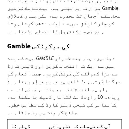
ہے جو ہر جیت کے بعد فعال ہوتا ہے اور کارڈ
موازنہ پر مبنی ہے۔ بہت سے سلاٹس میں Gamble
محض سکے اُچھال تک محدود ہے، مگر یہاں کھلاڑی
کو چار کارڈز میں سے ایک منتخب کرنا ہوتا
ہے، جس سے کنٹرول کا احساس بڑھتا ہے۔
Gamble کی میکینکس
دبائیں۔ چار بند کارڈز
GAMBLE
جیت کے بعد
میں سے ایک کا انتخاب کریں اور ڈیلر کارڈ
سے بڑا کھولنے کی کوشش کریں۔ جیت انعام کو
دوگنا کرتی ہے؛ ٹائی پر وہ برقرار رہتا ہے؛
ہار پر انعام ختم ہو جاتا ہے۔ زیادہ سے
زیادہ 10 راؤنڈ تک لگاتار کھیلا جا سکتا ہے۔
کامیابی کی کنجی ڈیلر کارڈ کے مطابق خطرہ
جانچ کر وقت پر رک جانا ہے۔
آپ کے فیصلے کا نظریاتی
ڈیلر کا