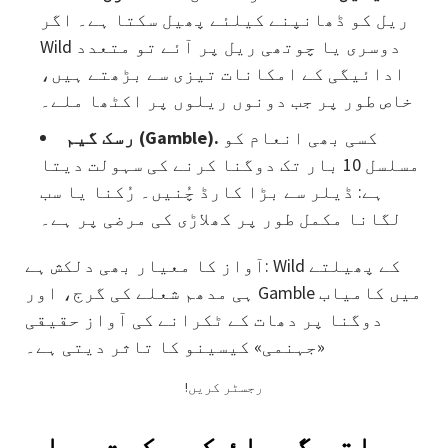
ریل کو ڈھانپنے کیلئے پھیل سکتا ہے۔ اگر
Wild دوسری یا چوتھی ریل پر آئے تو متعدد
ادائیگی کے امکانات تیزی سے بڑھتے ہیں،
خاص طور پر جب دونوں ریلوں پر اکٹھا ملے۔
کسی بھی انعام کو
رسک گیم (Gamble).
مسلسل 10 بار تک دوگنا کرنے کی سہولت دیتا
ہے: ڈیلر سے بڑا کارڈ چُنیں۔ رُکنا یا سب
لگانا مکمل طور پر کھلاڑی کی مرضی پر ہے۔
آواز کا معیار بھی دلکش ہے: Wild کے پھیلتے
ہی مدھم شعلے کی گرج، اور Gamble میں کامیاب
دوگنا پر دھات کے ٹکرانے کی آواز حقیقی
«جہنمی» کیسینو کا تاثر دیتی ہے۔
!رجسٹر کریں
جلتے گھماؤ کی حکمتِ عملی