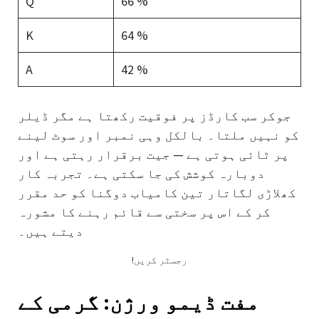
Q
66 %
K
64 %
A
42 %
جوکر سب کارڈز پر فوقیت رکھتا ہے مگر ڈیلر
کو نہیں ملتا۔ بالکل وہی نمبر اور سوٹ لینے
پر ٹائی ہوتی ہے — جیت برقرار رہتی ہے اور
دوبارہ کوشش کی جا سکتی ہے۔ تجربہ کار
کھلاڑی لگاتار تین کامیاب دوگنا کو حد مقرر
کر کے اس پر سختی سے قائم رہنے کا مشورہ
دیتے ہیں۔
!رجسٹر کریں
مفت ڈیمو ورژن: گرمی کے