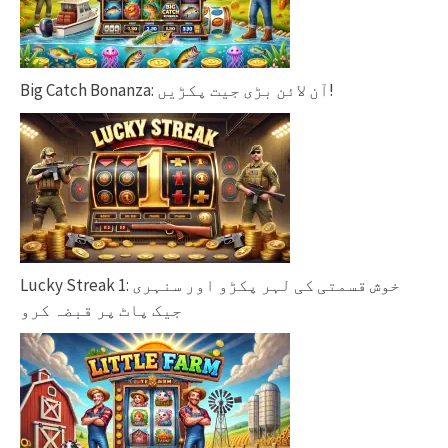
Big Catch Bonanza: آن لائن بڑی جیت پکڑیں!
Lucky Streak 1: خوش قسمتی کی لہر پکڑو اور سنہری
جیک پاٹ پر قبضہ کرو