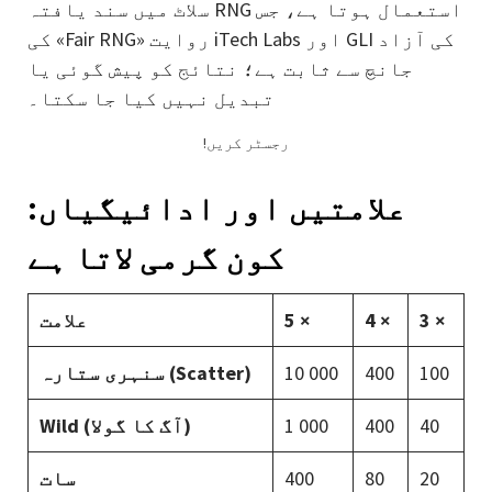
سلاٹ میں سند یافتہ RNG استعمال ہوتا ہے، جس
کی «Fair RNG» روایت iTech Labs اور GLI کی آزاد
جانچ سے ثابت ہے؛ نتائج کو پیش گوئی یا
تبدیل نہیں کیا جا سکتا۔
!رجسٹر کریں
علامتیں اور ادائیگیاں:
کون گرمی لاتا ہے
3 ×
4 ×
5 ×
علامت
100
400
10 000
سنہری ستارہ (Scatter)
40
400
1 000
Wild (آگ کا گولا)
20
80
400
سات