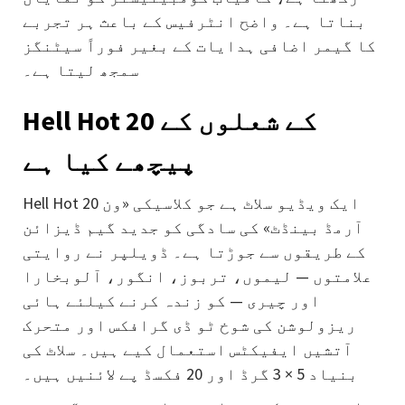
بناتا ہے۔ واضح انٹرفیس کے باعث ہر تجربے
کا گیمر اضافی ہدایات کے بغیر فوراً سیٹنگز
سمجھ لیتا ہے۔
Hell Hot 20 کے شعلوں کے
پیچھے کیا ہے
Hell Hot 20 ایک ویڈیو سلاٹ ہے جو کلاسیکی «ون
آرمڈ بینڈٹ» کی سادگی کو جدید گیم ڈیزائن
کے طریقوں سے جوڑتا ہے۔ ڈویلپر نے روایتی
علامتوں — لیموں، تربوز، انگور، آلوبخارا
اور چیری — کو زندہ کرنے کیلئے ہائی
ریزولوشن کی شوخ ٹو ڈی گرافکس اور متحرک
آتشیں ایفیکٹس استعمال کیے ہیں۔ سلاٹ کی
بنیاد 5 × 3 گرڈ اور 20 فکسڈ پے لائنیں ہیں۔