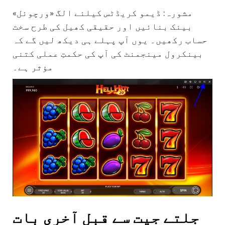
مشورہ: ڈیمو کریڈٹس کیلئے الگ «ورچوئل»
بینک بنائیں اور حقیقی کھیل کی طرح سخت
حساب رکھیں۔ یوں آپ پہلے ہی دیکھ لیں گے کہ
بینکرول مینجمنٹ کی آپ کی حکمتِ عملی کتنی
مؤثر ہے۔
جلتے جیت سے قبل آخری بات