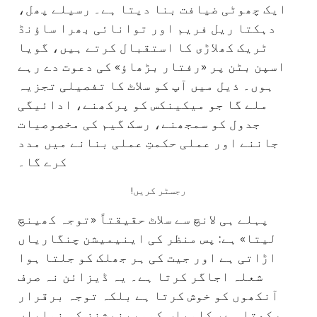
ایک چھوٹی ضیافت بنا دیتا ہے۔ رسیلے پھل،
دہکتا ریل فریم اور توانائی بھرا ساؤنڈ
ٹریک کھلاڑی کا استقبال کرتے ہیں، گویا
اسپن بٹن پر «رفتار بڑھاؤ» کی دعوت دے رہے
ہوں۔ ذیل میں آپ کو سلاٹ کا تفصیلی تجزیہ
ملے گا جو میکینکس کو پرکھنے، ادائیگی
جدول کو سمجھنے، رسک گیم کی مخصوصیات
جاننے اور عملی حکمتِ عملی بنانے میں مدد
کرے گا۔
!رجسٹر کریں
پہلے ہی لانچ سے سلاٹ حقیقتاً «توجہ کھینچ
لیتا» ہے: پس منظر کی اینیمیشن چنگاریاں
اڑاتی ہے اور جیت کی ہر جھلک کو جلتا ہوا
شعلہ اجاگر کرتا ہے۔ یہ ڈیزائن نہ صرف
آنکھوں کو خوش کرتا ہے بلکہ توجہ برقرار
رکھتا ہے، کامیاب کومبینیشنز کو نمایاں