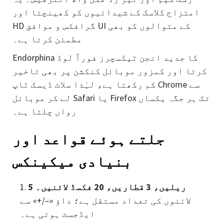
امتزاج کلاسک کے شیدائیوں کو کھینچتا اور
HD گرافکس و موافق UI کے متوالوں کو بھی
مطمئن کرتا ہے۔
Endorphina کا جدید انجن ٹیکسچرز فوراً لوڈ
کرتا اور کمزور موبائل کنکشن پر بھی تاخیر
کم رکھتا ہے، لہٰذا سلاٹ ڈیسک ٹاپ Chrome سے
لے کر موبائل Safari یا Firefox تک ہر جگہ یکساں
رواں چلتا ہے۔
جلتے ہوئے قواعد اور
بنیادی میکینکس
5 ریلیں، 3 قطاریں، 20 فکسڈ لائنیں۔
لائنوں کی تعداد مستقل ہے؛ داؤ «–/+» سے
ایڈجسٹ ہوتی ہے۔