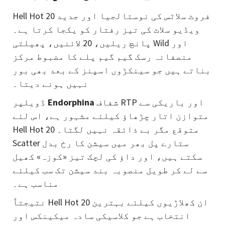
Hell Hot 20 فروٹ سلاٹس کی نوستالجیا اور جدید
ویڈیو سلاٹ کی تیز رفتار کو یکجا کرتا ہے۔
پانچ ریلیں، 20 لائنیں، پھیلتی Wild اور
منصفانہ رسک گیم گیم پلے کا مضبوط مرکز
بناتے ہیں جو سینکڑوں اسپنز کے بعد بھی بور
نہیں ہونے دیتا۔
شفاف RTP اور باریکی سے
Endorphina
ڈویلپر
متوازن اتار چڑھاؤ کیلئے مشہور ہے، اس لئے
Hell Hot 20 متوقع مگر بے ذائقہ نہیں لگتا۔
Scatter ستارے پل بھر میں سیشن کا رخ بدل
سکتے ہیں، اور داؤ کی لچک تیز «کوزہ» کھیل
سے لے کر طویل منصوبہ بند سیشن تک سب کیلئے
مناسب ہے۔
نتیجتاً Hell Hot 20 ان کھلاڑیوں کیلئے بہترین
انتخاب ہے جو کلاسیکی سادہ میکینکس اور