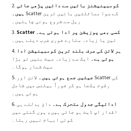
کومبینیشنز بائیں سے دائیں پڑھی جاتی
Scatter کے سوا مماثلتیں بائیں ترین
ہیں۔
ریل سے شروع ہونی چاہئیں۔
Scatter کسی بھی پوزیشن پر ادا ہوتی ہے۔
تین یا زیادہ ستارے فوری ضرب دیتے ہیں۔
ہر لائن کی صرف بلند ترین کومبینیشن ادا
ہوتی ہے۔
ایک سے زیادہ سیٹ بنیں تو بڑا
سیٹ شمار ہوگا۔
جیتیں جمع ہوتی ہیں۔
لائن اور Scatter کی
رقوم یکجا ہو کر فوراً بیلنس میں شامل
ہوتی ہیں۔
ادائیگی جدول متحرک ہے۔
داؤ بدلتے ہی
اقدار اپ ڈیٹ ہو جاتی ہیں، یوں گنتی میں
کوئی ابہام نہیں رہتا۔