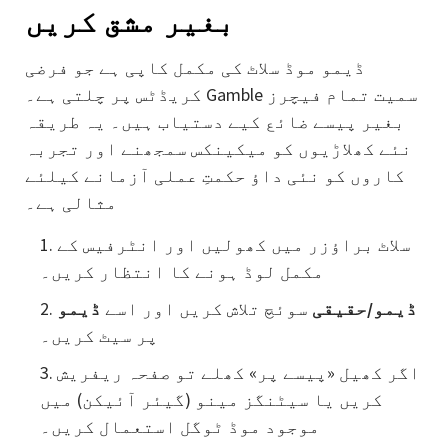
بغیر مشق کریں
ڈیمو موڈ سلاٹ کی مکمل کاپی ہے جو فرضی
کریڈٹس پر چلتی ہے۔ Gamble سمیت تمام فیچرز
بغیر پیسے ضائع کیے دستیاب ہیں۔ یہ طریقہ
نئے کھلاڑیوں کو میکینکس سمجھنے اور تجربہ
کاروں کو نئی داؤ حکمتِ عملی آزمانے کیلئے
مثالی ہے۔
سلاٹ براؤزر میں کھولیں اور انٹرفیس کے
مکمل لوڈ ہونے کا انتظار کریں۔
ڈیمو/حقیقی
سوئچ تلاش کریں اور اسے
ڈیمو
پر سیٹ کریں۔
اگر کھیل «پیسے پر» کھلے تو صفحہ ریفریش
کریں یا سیٹنگز مینو (گیئر آئیکن) میں
موجود موڈ ٹوگل استعمال کریں۔