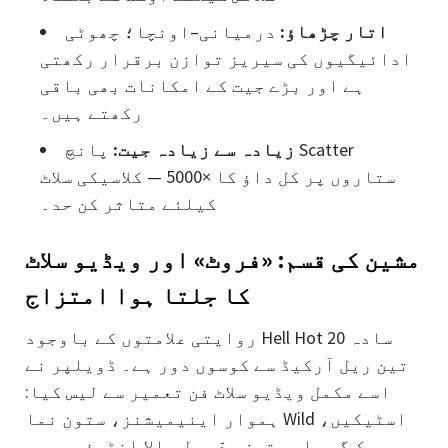
اتار چڑھاؤ:
درمیانی–اونچا؛ چھوٹی
ادائیگیوں کی سیریز توازن برقرار رکھتی
ہے اور بڑے جیت کے امکانات بھی باقی
رکھتے ہیں۔
زیادہ سے زیادہ جیت:
پانچ Scatter
ستاروں پر کل داؤ کا ×5000 — کلاسیکی سلاٹ
کیلئے متاثر کن حد۔
مشین کی قسم: «فروٹ» اور ویڈیو سلاٹ
کا جلتا ہوا امتزاج
روایتی علامتوں کے باوجود Hell Hot 20 سادہ
تین ریل آرکیڈ سے کوسوں دور ہے۔ ڈویلپر نے
اسے مکمل ویڈیو سلاٹ فن تعمیر سے لیس کیا:
ہموار اینیمیشنز، ستون نما Wild اسٹیکیں،
رسک گیم اور تیز ردّ عمل والا انٹرفیس۔ یہ