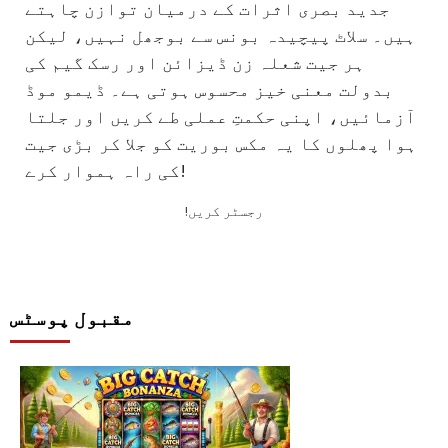
جدید بصری اثرات کے درمیان توازن چاہتے
ہیں۔ سلاٹ پیچیدہ بونس سے بوجھل نہیں، لیکن
ہر جیت شعلہ زن ڈیزائن اور رسک گیم کی
بدولت معنی خیز محسوس ہوتی ہے۔ ڈیمو موڈ
آزمائیں، اپنی حکمتِ عملی طے کریں اور جلتا
ہوا پھلوں کا یہ مکس بوریت کو جلا کر بڑی جیت
کی راہ ہموار کرے!
!رجسٹر کریں
مقبول پوسٹس