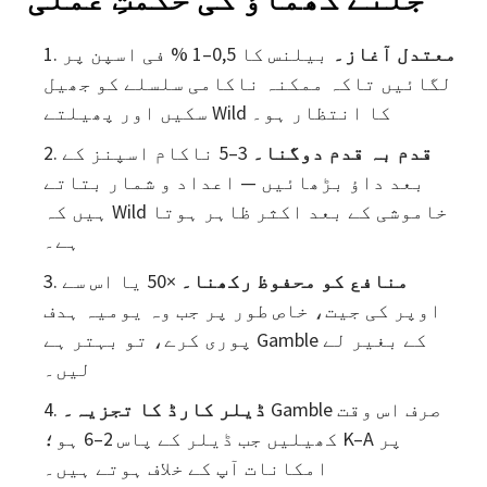
معتدل آغاز۔
بیلنس کا 0,5–1 % فی اسپن پر
لگائیں تاکہ ممکنہ ناکامی سلسلے کو جھیل
سکیں اور پھیلتے Wild کا انتظار ہو۔
قدم بہ قدم دوگنا۔
3–5 ناکام اسپنز کے
بعد داؤ بڑھائیں — اعداد و شمار بتاتے
ہیں کہ Wild خاموشی کے بعد اکثر ظاہر ہوتا
ہے۔
منافع کو محفوظ رکھنا۔
×50 یا اس سے
اوپر کی جیت، خاص طور پر جب وہ یومیہ ہدف
پوری کرے، تو بہتر ہے Gamble کے بغیر لے
لیں۔
Gamble صرف اس وقت
ڈیلر کارڈ کا تجزیہ۔
کھیلیں جب ڈیلر کے پاس 2–6 ہو؛ K–A پر
امکانات آپ کے خلاف ہوتے ہیں۔