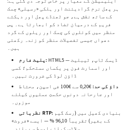
اینیمیشن کے معیار پر خاص توجہ دی گئی ہے:
ہر پھل نرم گرادیئنٹ اور ہلکی «رسیلی» چمک
کے ساتھ نقش ہے، جو ٹھنڈے پھل اور دہکتے
فریم کے درمیان تضاد کو ابھارتا ہے۔ پس
منظر میں کوئلوں کی چمک اور ریلوں کے گرد
دھواں جیسی تفصیلات منظر کو زندہ رکھتی
ہیں۔
HTML5 — ڈیسک ٹاپ، ٹیبلیٹ
پلیٹ فارم:
اور اسمارٹ فون پر یکساں مستحکم؛ کسی
ڈاؤن لوڈ کی ضرورت نہیں۔
داؤ کی حد:
€0,20 سے €100 فی اسپن، محتاط
اور جارحانہ دونوں حکمتِ عملیوں کیلئے
موزوں۔
بنیادی کھیل میں (رسک گیم
نظریاتی RTP:
کے بغیر) تقریباً 96,10 % — ایسے «فروٹ»
سلاٹس کیلئے اوسط سے بلند۔