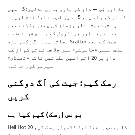
ایک اور ٹِپ — داؤ کو باری باری بدلیں: 5 اسپن
کم از کم رقم پر، 5 اسپن اس سے ایک قدم اوپر۔
یہ «ردھم» اتار چڑھاؤ کی چوٹی پکڑنے میں
مدد دیتا اور بینکرول کو جلدی «جلنے» سے
بچاتا ہے۔ اگر کسی بڑی Scatter جیت کے بعد
سلاٹ لمبی «خاموشی» میں چلا جائے تو کم از کم
داؤ پر 20 آٹو اسپن لگائیں تاکہ «ٹھنڈی»
سیریز گزر جائے۔
رسک گیم: جیت کی آگ دوگنی
کریں
بونس (رسک) گیم کیا ہے
Hell Hot 20 کا بونس راؤنڈ ایک کلاسیکی رسک گیم