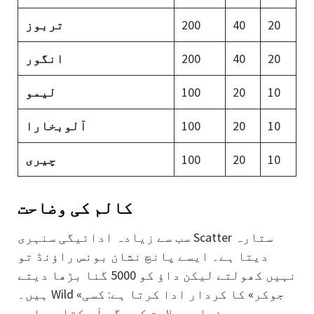
20
40
200
تربوز
20
40
200
انگور
10
20
100
لیمو
10
20
100
آلوبخارا
10
20
100
چیری
کالم کی وضاحت
سب سے زیادہ ادائیگی سنہری Scatter ستارہ
دیتا ہے۔ ایسے پانچ نشان بونس راؤنڈ تو
نہیں کھولتے لیکن داؤ کو 5000 گنا بڑھا دیتے
ہیں۔ Wild «جوکر» کا کردار ادا کرتا ہے: کسی
بھی بنیادی علامت کی جگہ آ سکتا ہے اور