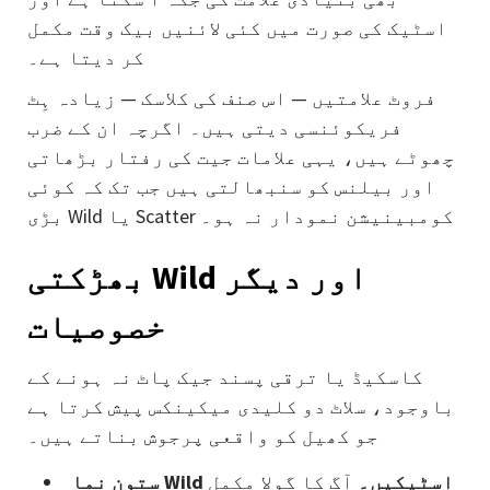
اسٹیک کی صورت میں کئی لائنیں بیک وقت مکمل
کر دیتا ہے۔
فروٹ علامتیں — اس صنف کی کلاسک — زیادہ ہِٹ
فریکوئنسی دیتی ہیں۔ اگرچہ ان کے ضرب
چھوٹے ہیں، یہی علامات جیت کی رفتار بڑھاتی
اور بیلنس کو سنبھالتی ہیں جب تک کہ کوئی
بڑی Wild یا Scatter کومبینیشن نمودار نہ ہو۔
بھڑکتی Wild اور دیگر
خصوصیات
کاسکیڈ یا ترقی پسند جیک پاٹ نہ ہونے کے
باوجود، سلاٹ دو کلیدی میکینکس پیش کرتا ہے
جو کھیل کو واقعی پرجوش بناتے ہیں۔
ستون نما Wild اسٹیکیں۔
آگ کا گولا مکمل