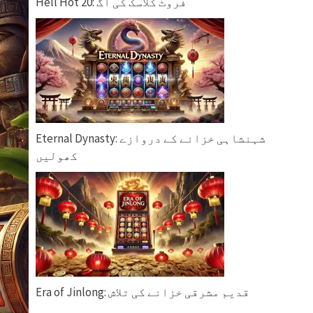
Hell Hot 20: فروٹ کلاسک کی آگ
Eternal Dynasty: شہنشاہی خزانے کے دروازے
کھولیں
Era of Jinlong: قدیم مشرقی خزانے کی تلاش