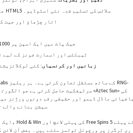
: 3 Oaks Gaming — عالمی مارکیٹ کے لیے HTML5 سلاٹس کی تسلیم شدہ نئی اسٹوڈیو۔
: ‎95.3 % — اتار چڑھاؤ او
: Grand جیک پاٹ میں ایک اسپن پر 1000 × شرط سے زیادہ۔
: سلاٹ Android/iOS ٹیبلٹس اور اسمارٹ فونز کے 
زبانیں اور کرنسیاں
: کئی لوکلائزیش
اضیاتی ماڈل ڈیمو اور حقیقی رقم دونوں ورژنز میں 
سیشن بنانے والے ت
ری ٹرگرز پر ورچوئل ٹوٹمز ملتے ہیں۔ بعض آن لائن 