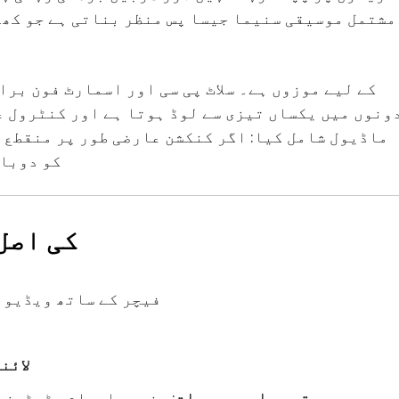
مشتمل موسیقی سنیما جیسا پس منظر بناتی ہے جو کھلا
کمبی نیشن سے بحال 
Sun: Hold & Win
: Hold & Win فیچر کے ساتھ و
لائن
تھیم اور بصریات
: سنہری اہرام، ٹوٹمز ا