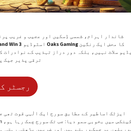
شاندار اہرام، شمسی ڈِسکیں اور عجیب و غریب پرن
کا محض ایک رنگین
3 Oaks Gaming
اسٹوڈیو
 and Win
ڈیو سلاٹ نہیں، بلکہ دور دراز تہذیب کے نوادرات ک
ترقی پذیر جیک پ
!رجسٹر ک
ایزٹک اساطیر کے مطابق سورج ایک الٰہی قوت تھی ج
ے ریلوں پر چپکے رہتے ہیں اور ضربیں بڑھتی رہتی 