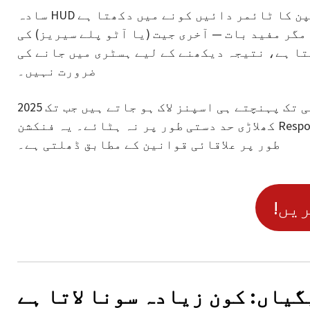
سادہ HUD انٹرفیس میں تمام بٹن بڑے اور بدیہی ہیں۔ آخری اسپن کا ٹائمر دائیں کونے میں دکھتا ہے
گر مفید بات — آخری جیت (یا آٹو پلے سیریز) کی
ہتا ہے، نتیجہ دیکھنے کے لیے ہسٹری میں جانے کی
ضرورت نہیں۔
2025 میں ڈویلپرز نے «نقصان حد» آپشن شامل کیا: مقررہ منفی تک پہنچتے ہی اسپنز لاک ہو جاتے ہیں جب تک
کھلاڑی حد دستی طور پر نہ ہٹائے۔ یہ فنکشن Responsible Gaming Foundation کے ساتھ مربوط ہے اور خودکار
طور پر علاقائی قوانین کے مطابق ڈھلتی ہے۔
ریں
یاں: کون زیادہ سونا لاتا ہے