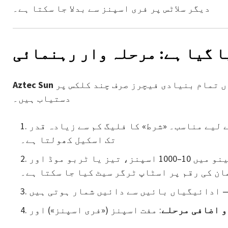
دیگر سلاٹس پر فری اسپنز سے بدلا جا سکتا ہے۔
ا گیا ہے: مرحلہ وار رہنمائی
ایک سادہ مگر دل چسپ گیم سائیکل پیش کرتا ہے جہاں تمام بنیادی فیچرز صرف چند کلکس پر
Aztec Sun
دستیاب ہیں۔
 لیے مناسب۔ «شرط» کا فلیگ کم سے زیادہ قدر
تک اسکیل کھولتا ہے۔
— سنگل اسپن یا آٹو پلے۔ «آٹو» مینو میں 10–1000 اسپنز، تیز یا ٹربو موڈ اور
ن کی رقم پر اسٹاپ ٹرگر سیٹ کیا جا سکتا ہے۔
و اضافی مرحلے