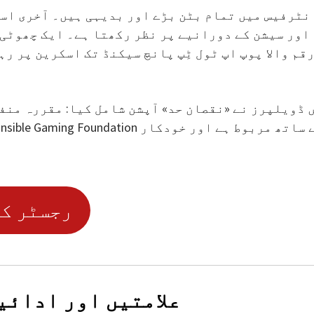
اور سیشن کے دورانیے پر نظر رکھتا ہے۔ ایک چھوٹی م
قم والا پوپ اپ ٹول ٹِپ پانچ سیکنڈ تک اسکرین پر ر
!رجسٹر ک
علامتیں اور ادائیگ