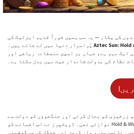
دوں کی پکار — یہ سب ہمیں فوراً قدیم ایزٹیک کی
Aztec Sun: Hold
پُراسرار دنیا میں لے جاتے ہیں۔
ی ایک مہم ہے، جہاں ہر اسپن منصفانہ ریاضی اور
اٹ نظام کی بدولت شاندار جیت میں بدل سکتا ہے۔
ریں
و زرخیزی کو بحال کرتی اور جنگجوؤں کو دولت سے
نوازتی تھی۔ ڈویلپرز نے اس افسانے کو Hold & Win میکینکس میں بخوبی سمو دیا: جب تک سورج چمک رہا ہو،
ہیں۔ بانسریوں، وار ڈرمز اور جنگل کی سرگوشیوں