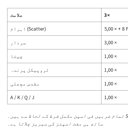
3×
علامت
‎5,00 × + 8 
اہرام (Scatter)
‎3,00 ×
سردار
‎1,00 ×
چیتا
‎1,00 ×
ٹروپیکل پرندہ
‎1,00 ×
مقدس مچھلی
A / K / Q / J
‎1,00 ×
تمام ضربیں فی اسپن مکمل شرط کے لحاظ سے ہیں۔ Scatter میدان میں کسی بھی پوزیشن پر ادا ہوتا ہے اور
ساتھ ہی مفت اسپنز کی سیریز چلاتا ہے۔