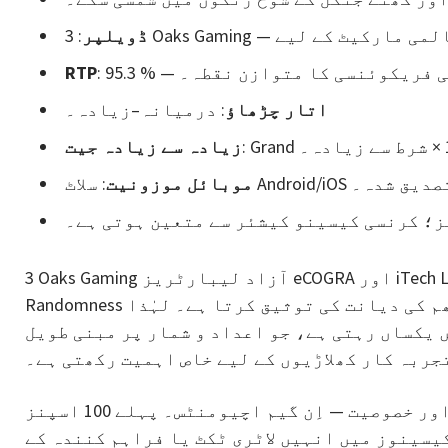
ڈویلپر
ر جیت کی فریکوئنسی کا متوازن نقطہ۔
RTP
اتار چڑھاؤ
: درمیانہ–زیادہ۔
زیادہ سے زیادہ جیت
لیے تصدیق شدہ۔
موبائل موزونیت
نز؛ کرنسی کیسینو کیشئر سے متعین ہوتی ہے۔
3 Oaks Gaming آزاد لیبارٹریز eCOGRA اور iTech Labs کے ساتھ مستقل تعاون کرتی ہے۔ ہر ریلیز RNG-
Randomness سرٹیفکیٹ حاصل کرتی ہے جو الگورتھم کی دیانت کی توثیق کرتا ہے۔ لہٰذا «Aztec Sun» کی
یکساں رہتی ہے، جو اعداد و شمار پر مبنی طویل
جربہ کار کھلاڑیوں کے لیے خاص اہمیت رکھتی ہے۔
ایک اور خصوصیت — اِن گیم اچیومنٹس۔ پہلے 100 اسپنز، Hold & Win کی پہلی لانچ اور Free Spins کے پہلے 5
کیسینوز میں انہیں لاٹری ٹکٹ یا فراہم کنندہ کے