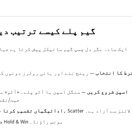
گیم پلے کیسے ترتیب دی
رط کا انتخاب
— رینج نئے اور ہائی رولرز دونوں کے
اسپن شروع کریں
جیت/نقصا
— ادائیگیاں بائیں سے دائیں شمار ہوتی ہیں، Scatter لائنز سے آزاد ہے۔
ادائیگیاں تقسیم کرنا
: مفت اسپنز («فری اسپنز») اور Hold & Win بونس راؤنڈ۔
د