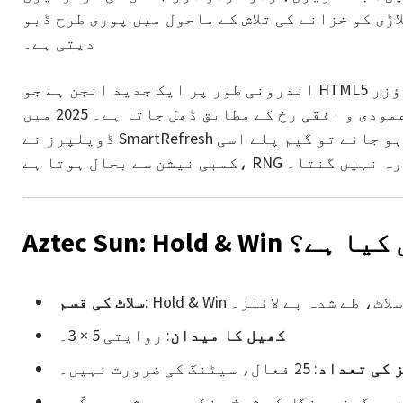
ڑی کو خزانے کی تلاش کے ماحول میں پوری طرح ڈبو
دیتی ہے۔
اندرونی طور پر ایک جدید انجن ہے جو HTML5 کے لیے موزوں ہے۔ سلاٹ پی سی اور اسمارٹ فون براؤزر
دونوں میں یکساں تیزی سے لوڈ ہوتا ہے اور کنٹرول عمودی و افقی رخ کے مطابق ڈھل جاتا ہے۔ 2025 میں
ڈویلپرز نے SmartRefresh ماڈیول شامل کیا: اگر کنکشن عارضی طور پر منقطع ہو جائے تو گیم پلے اسی
ہوتا ہے، RNG کو دوبارہ نہیں گنتا۔
Aztec  کی اصل کیا ہے؟
یڈیو سلاٹ، طے شدہ پے لائنز۔
سلاٹ کی قسم
کھیل کا میدان
: روایتی 5 × 3۔
ز کی تعداد
: 25 فعال، سیٹنگ کی ضرورت نہیں۔
ور گھنے جنگل کے شوخ رنگوں میں شمسی سکّے۔