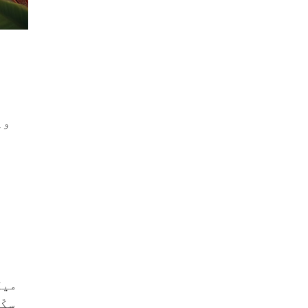
وی
سکّ