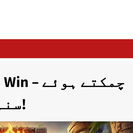
d and Win
سنہری خزانوں کی تلاش!