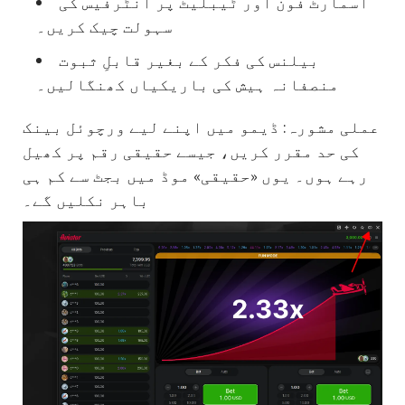
اسمارٹ فون اور ٹیبلیٹ پر انٹرفیس کی
سہولت چیک کریں۔
بیلنس کی فکر کے بغیر قابلِ ثبوت
منصفانہ ہیش کی باریکیاں کھنگالیں۔
عملی مشورہ: ڈیمو میں اپنے لیے ورچوئل بینک
کی حد مقرر کریں، جیسے حقیقی رقم پر کھیل
رہے ہوں۔ یوں «حقیقی» موڈ میں بجٹ سے کم ہی
باہر نکلیں گے۔