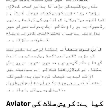
بتدریج کشیدگی بڑھاتا ہے: ہر لمحہ کھلاڑی
بڑھتے ہوئے ضرب کو دیکھ کر فیصلہ کرتا ہے
«منافع سمیٹیں» یا «بادلوں کی طرف سفر جاری
رکھیں». یہ ہر راؤنڈ کو ایک چھوٹے تھرلر میں
بدل دیتا ہے جہاں تجسّس «لمحہ کھو نہ دینا»
کے خوف سے لڑتا ہے۔
قابلِ ثبوت منصفانہ
ٹیکنالوجی نے مقبولیت
کو مزید تقویت دی: کھلا ہیش سسٹم یہ ثابت
کرتا ہے کہ کیسینو بعد میں نتیجہ نہیں بدل
سکتا۔ جو کھلاڑی شفافیت کو اہم سمجھتے ہیں
ان کے لیے یہ فیصلہ کن دلیل ہے، کیونکہ
اعتماد کسی بھی جوئے کے پلیٹ فارم کی طویل
مدتی دل چسپی کی بنیاد ہے۔
Aviator کیا ہے: کریش سلاٹ کی