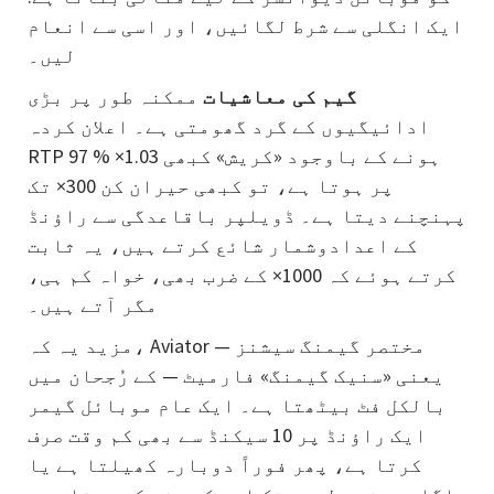
ایک انگلی سے شرط لگائیں، اور اسی سے انعام
لیں۔
گیم کی معاشیات
ممکنہ طور پر بڑی
ادائیگیوں کے گرد گھومتی ہے۔ اعلان کردہ
RTP 97 % ہونے کے باوجود «کریش» کبھی 1.03×
پر ہوتا ہے، تو کبھی حیران کن 300× تک
پہنچنے دیتا ہے۔ ڈویلپر باقاعدگی سے راؤنڈ
کے اعدادوشمار شائع کرتے ہیں، یہ ثابت
کرتے ہوئے کہ 1000× کے ضرب بھی، خواہ کم ہی،
مگر آتے ہیں۔
مزید یہ کہ، Aviator مختصر گیمنگ سیشنز —
یعنی «سنیک گیمنگ» فارمیٹ — کے رُجحان میں
بالکل فٹ بیٹھتا ہے۔ ایک عام موبائل گیمر
ایک راؤنڈ پر 10 سیکنڈ سے بھی کم وقت صرف
کرتا ہے، پھر فوراً دوبارہ کھیلتا ہے یا