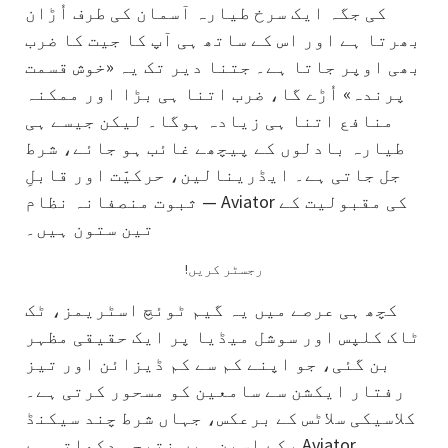
کی جگہ ایک سرخ طیارہ آسمان کی طرف اُڑان
بھرتا ہے اور اس کے ساتھ ہی آپ کا جیت کا ضرب
بھی اوپر جاتا ہے۔ جتنا دیر تک یہ «خوش قسمت
پرندہ» اُڑے گا، ضرب اتنا ہی بڑا اور ممکنہ
منافع اتنا ہی زیادہ ہوگا۔ لیکن جیسے ہی
طیارہ بادلوں کے پیچھے غائب ہو جائے، شرط
جل جاتی ہے۔ ایڈرینالین، حرکیّت اور قابلِ
ثبوت منصفانہ نظام — Aviator کی مقبولیت کے
تین ستون ہیں۔
!رجسٹر کریں
کچھ ہی عرصے میں یہ گیم ٹوئچ اسٹریمز، ٹک
ٹاک کلپس اور سوشل میڈیا پر ایک حقیقی مظہر
بن گئی، جو اپنے کم سے کم ڈیزائن اور تیز
رفتار ایکشن سے سامعین کو مسحور کرتی ہے۔
کلاسیکی سلاٹس کے برعکس، جہاں شرط چند سیکنڈ
کے اسپن میں نتیجہ دکھاتی ہے، Aviator