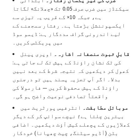
ضرب کی غیر یکساں رفتار۔
ابتدائی
سیکنڈز میں ضرب صرف 0.05 تک «چھلانگ» لگاتا
ہے، جبکہ 10× کے قریب یہ تیزی سے
ایکسپوننشل بڑھتا ہے۔ رفتار سمجھنے کے
لیے اندرونی گراف مددگار ہے: ڈیمو موڈ
میں پریکٹس کریں۔
قابلِ ثبوت منصفانہ اشارہ۔
اوپری پینل
کی ٹک نشان راؤنڈ کے ہیش تک لے جاتی ہے:
کھول کر دیکھیں کہ نتیجہ شرط کے بعد نہیں
بدلا۔ اگر آپ تجزیہ پسند ہیں تو درجنوں
راؤنڈ کے ہیش محفوظ کریں — فارمولا کی
واقعتاً تصادفی نوعیت واضح ہو گی۔
موبائل مطابقت۔
انٹرفیس پورٹریٹ میں
بہترین چلتا ہے؛ نیچے سوائپ کر کے دیگر
کھلاڑیوں کے پچھلے کیش آؤٹ دیکھیں۔ اضافی
بٹن (آڈیو سیٹنگ، چیٹ چھپانا) خودکار