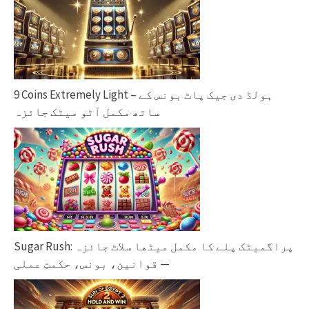
9 Coins Extremely Light – ہولڈ دی جیک پاٹ بونس کے
ساتھ مکمل آٹو میٹک جائزہ
Sugar Rush: پراگمیٹک پلے کا مکمل میٹھا سلاٹ جائزہ
— قوانین، بونس، حکمتِ عملی