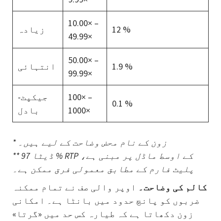
10.00× –
12 %
زیادہ
49.99×
50.00× –
1.9 %
انتہائی
99.99×
100× –
جیکپٹ-
0.1 %
1000×
بادل
* زون کے نام محض وضاحت کے لیے ہیں۔
** ڈیٹا 97 % RTP کے اوسط ماڈل پر مبنی ہے،
پلیٹ فارم کے مطابق معمولی فرق ممکن ہے۔
کالم کی وضاحت۔
اوپر والی صف نے تمام ممکنہ
ضربوں کو پانچ حدود میں بانٹا ہے۔ امکانی
زون دکھاتا ہے کہ طیارہ کس حد میں «گرتا»