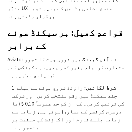
اگلے موزوں لمحے تک ایپ کو بند کر دیتا ہے۔
مدبّر UX منطق اضافی بٹنوں کے بغیر توجہ
برقرار رکھتی ہے۔
قواعدِ کھیل: ہر سیکنڈ سونے
کے برابر
Aviator نے
آئی گیمنگ
میں فوری جیت کا تصور
متعارف کرایا، بغیر کسی پیچیدہ مکینکس کے۔
بنیادی عمل یہ ہے:
شرط لگائیں:
راؤنڈ شروع ہونے سے پہلے
چند سیکنڈ میں رقم منتخب کریں اور شرکت
کی توثیق کریں۔ کم از کم حد عموماً 0,10 $ (یا
دوسری کرنسی کے مساوی) ہوتی ہے، زیادہ سے
زیادہ پلیٹ فارم اور اکاؤنٹ کی حیثیت پر
منحصر ہے۔