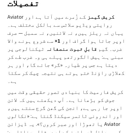
تفصیلات
کریش گیمز
کے زُمرے میں آتا ہے اور
Aviator
روایتی ویڈیو سلاٹس سے بالکل مختلف ہے۔
یہاں نہ ریلز ہیں، نہ لائنیں، نہ سمبل — صرف
اوپر جاتا ہوا گراف اور
1×
سے شروع ہونے والا
ضرب۔ گیم
قابلِ ثبوت منصفانہ
ٹیکنالوجی پر
مبنی ہے: ہیش الگورتھم پہلے ہی وہ ضرب طے کر
دیتا ہے جس پر طیارہ «گر» جائے گا، اور ہر
کھلاڑی راؤنڈ ختم ہوتے ہی نتیجہ چیک کر سکتا
ہے۔
کریش فارمیٹ کا بنیادی تصور حقیقی وقت میں
جوش کو بڑھانا ہے۔ آپ دیکھتے ہیں کہ لائن
اوپر جا رہی ہے، انجن کی گھن گرج سنتے ہیں،
اور اندرونی ٹائمر سیکنڈ گنتا ہے: «نکالوں
یا تھوڑا اور صبر کروں؟». یہ ڈیزائن Aviator
کو موبائل ڈیوائسز کے لیے مثالی بناتا ہے: