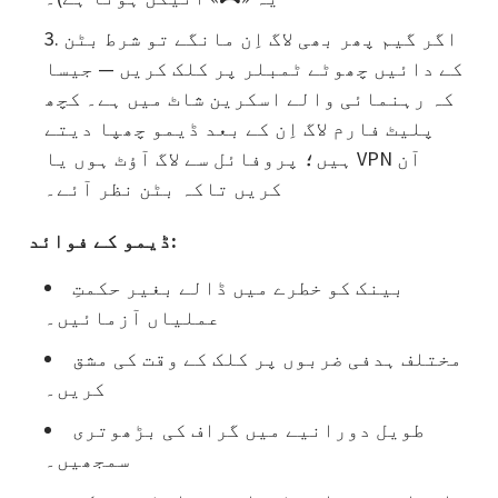
اگر گیم پھر بھی لاگ اِن مانگے تو شرط بٹن
کے دائیں چھوٹے ٹمبلر پر کلک کریں — جیسا
کہ رہنمائی والے اسکرین شاٹ میں ہے۔ کچھ
پلیٹ فارم لاگ اِن کے بعد ڈیمو چھپا دیتے
ہیں؛ پروفائل سے لاگ آؤٹ ہوں یا VPN آن
کریں تاکہ بٹن نظر آئے۔
ڈیمو کے فوائد:
بینک کو خطرے میں ڈالے بغیر حکمتِ
عملیاں آزمائیں۔
مختلف ہدفی ضربوں پر کلک کے وقت کی مشق
کریں۔
طویل دورانیے میں گراف کی بڑھوتری
سمجھیں۔