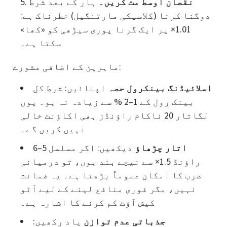
نقصان اوسط مت کریں۔
ہار کے بعد شرط
دوگنا کرنا (کلاسیکی مارٹنگیل) خطرناک ہے:
1.01× پر ایک گرنا پوری سیڑھی کو «کھا»
سکتا ہے۔
ماہرین کے اضافی مشورے:
اسلائیڈنگ بینکرول حصہ
اپنائیں: شرط کل
بینک رول کے 1–2 % سے زیادہ نہ ہو۔ یوں
لگاتار 20 ناکام راؤنڈز بھی اکاؤنٹ خالی
نہیں کریں گے۔
اتار چڑھاؤ
دیکھیں: اگر مسلسل 5–6
راؤنڈ 1.5× سے نیچے بند ہوں، تو درمیانی
ضرب کا امکان عموماً بڑھتا ہے۔ یہ ضمانت
نہیں، مگر فوری منافع لینے کے لیے آٹو
کیش آؤٹ کم کرنے کا اشارہ ہے۔
جذباتی عدم توازن
یاد رکھیں: