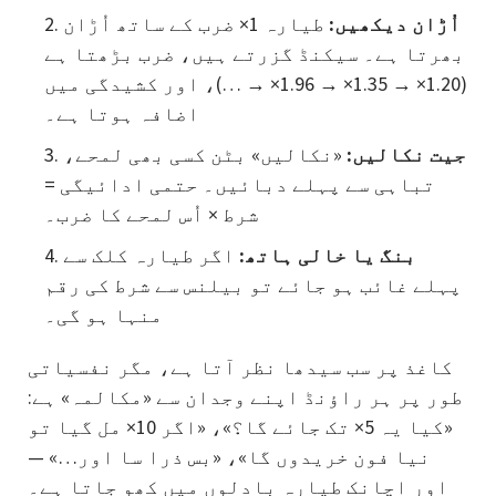
اُڑان دیکھیں:
طیارہ 1× ضرب کے ساتھ اُڑان
بھرتا ہے۔ سیکنڈ گزرتے ہیں، ضرب بڑھتا ہے
(1.20× → 1.35× → 1.96× → …)، اور کشیدگی میں
اضافہ ہوتا ہے۔
جیت نکالیں:
«نکالیں» بٹن کسی بھی لمحے،
تباہی سے پہلے دبائیں۔ حتمی ادائیگی =
شرط × اُس لمحے کا ضرب۔
بنگ یا خالی ہاتھ:
اگر طیارہ کلک سے
پہلے غائب ہو جائے تو بیلنس سے شرط کی رقم
منہا ہو گی۔
کاغذ پر سب سیدھا نظر آتا ہے، مگر نفسیاتی
طور پر ہر راؤنڈ اپنے وجدان سے «مکالمہ» ہے:
«کیا یہ 5× تک جائے گا؟»، «اگر 10× مل گیا تو
نیا فون خریدوں گا»، «بس ذرا سا اور…» —
اور اچانک طیارہ بادلوں میں کھو جاتا ہے۔