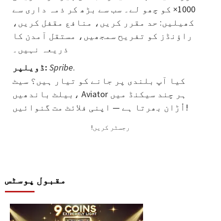
1000× کو چھو لے۔ سب سے بڑھ کر ذمہ داری سے
کھیلیں: حد مقرر کریں، منافع مقفل کریں،
راؤنڈز کو تفریح سمجھیں، مستقل آمدن کا
ذریعہ نہیں۔
.
Spribe
ڈویلپر:
کیا آپ بلندی پر جانے کو تیار ہیں؟ سیٹ
بیلٹ باندھیں، Aviator ہر چند سیکنڈ میں
اُڑان بھرتا ہے — اپنی فلائٹ مت گنوائیں!
!رجسٹر کریں
مقبول پوسٹس