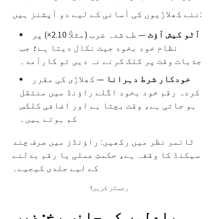
نئے کھلاڑیوں کی آسانی کے لیے دو آپشنز ہیں:
آٹو کیش آؤٹ
— طے شدہ ضرب (مثلاً 2.10×) پر
نظام خود بخود جیت نکال دیتا ہے؛ جب
جذبات وقت پر کلک کرنے نہ دیں تو کارآمد۔
خودکار شرط دہرانا
— کھلاڑی کی مقرر
کردہ رقم خود بخود اگلے راؤنڈ میں منتقل
ہو جاتی ہے، وقت بچتا ہے اور اضافی کلکس
کم ہوتے ہیں۔
ٹائمر نظر میں رکھیں: راؤنڈز میں صرف چند
سیکنڈ کا وقفہ ہے، حکمتِ عملی یا رقم بدلنے
کے لیے جلدی کیجیے۔
!رجسٹر کریں
بادلوں کی جانب رخ: ضرب