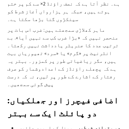
ہے۔ نظر آتا ہے کہ نصف راؤنڈ 2× سے کم پر ختم
ہوتے ہیں، جبکہ ہر ہزارواں آغاز شرط کو
سینکڑوں گنا بڑھا سکتا ہے۔
ماہر کھلاڑی سمجھتے ہیں: ضرب اس بات پر
منحصر نہیں کہ «بڑا ضرب کب سے نہیں آیا». بے
ترتیب عدد کا جنریٹر یادداشت نہیں رکھتا۔
انٹرنیٹ پر «گرم» یا «سرد» تھیوریاں بہت
ہیں، مگر ریاضیاتی طور پر کمزور۔ بہتر یہ
ہے کہ پچھلے راؤنڈز کے اعدادوشمار کو صرف
رفتار کے اشارے کے طور پر لیں، نہ کہ درست
پیش گوئی سمجھیں۔
اضافی فیچرز اور جھلکیاں:
دو پائلٹ ایک سے بہتر
دو متوازی شرطیں۔
پینل کے اوپری دائیں