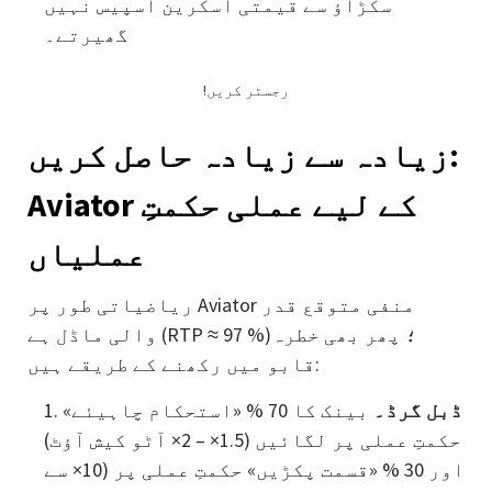
سکڑاؤ سے قیمتی اسکرین اسپیس نہیں
گھیرتے۔
!رجسٹر کریں
زیادہ سے زیادہ حاصل کریں:
Aviator کے لیے عملی حکمتِ
عملیاں
ریاضیاتی طور پر Aviator منفی متوقع قدر
والی ماڈل ہے (RTP ≈ 97 %)؛ پھر بھی خطرہ
قابو میں رکھنے کے طریقے ہیں:
ڈبل گرڈ۔
بینک کا 70 % «استحکام چاہیئے»
حکمتِ عملی پر لگائیں (1.5× – 2× آٹو کیش آؤٹ)
اور 30 % «قسمت پکڑیں» حکمتِ عملی پر (10× سے