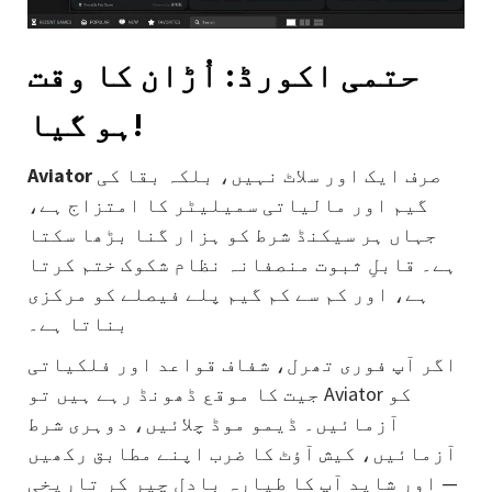
حتمی اکورڈ: اُڑان کا وقت
ہو گیا!
صرف ایک اور سلاٹ نہیں، بلکہ بقا کی
Aviator
گیم اور مالیاتی سمیلیٹر کا امتزاج ہے،
جہاں ہر سیکنڈ شرط کو ہزار گنا بڑھا سکتا
ہے۔ قابلِ ثبوت منصفانہ نظام شکوک ختم کرتا
ہے، اور کم سے کم گیم پلے فیصلے کو مرکزی
بناتا ہے۔
اگر آپ فوری تھرل، شفاف قواعد اور فلکیاتی
جیت کا موقع ڈھونڈ رہے ہیں تو Aviator کو
آزمائیں۔ ڈیمو موڈ چلائیں، دوہری شرط
آزمائیں، کیش آؤٹ کا ضرب اپنے مطابق رکھیں
— اور شاید آپ کا طیارہ بادل چیر کر تاریخی