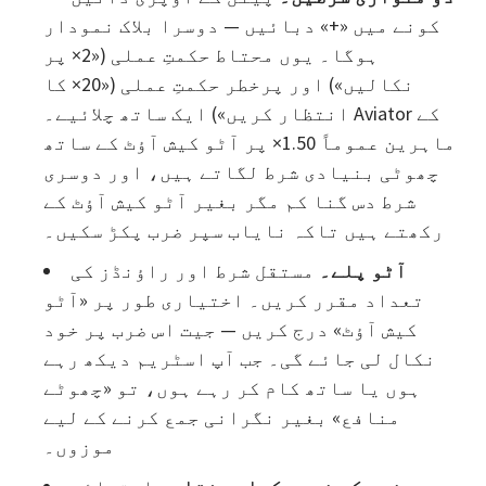
کونے میں «+» دبائیں — دوسرا بلاک نمودار
ہوگا۔ یوں محتاط حکمتِ عملی («2× پر
نکالیں») اور پرخطر حکمتِ عملی («20× کا
انتظار کریں») ایک ساتھ چلائیے۔ Aviator کے
ماہرین عموماً 1.50× پر آٹو کیش آؤٹ کے ساتھ
چھوٹی بنیادی شرط لگاتے ہیں، اور دوسری
شرط دس گنا کم مگر بغیر آٹو کیش آؤٹ کے
رکھتے ہیں تاکہ نایاب سپر ضرب پکڑ سکیں۔
آٹو پلے۔
مستقل شرط اور راؤنڈز کی
تعداد مقرر کریں۔ اختیاری طور پر «آٹو
کیش آؤٹ» درج کریں — جیت اس ضرب پر خود
نکال لی جائے گی۔ جب آپ اسٹریم دیکھ رہے
ہوں یا ساتھ کام کر رہے ہوں، تو «چھوٹے
منافع» بغیر نگرانی جمع کرنے کے لیے
موزوں۔