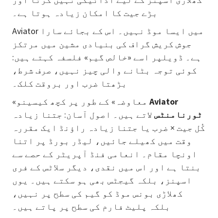
بڑے جیت کا امکان زیادہ ہوتا ہے۔
Aviator میں ایسا موڈ نہیں۔ اس کے بجائے سارا
جوش کریش گراف کی بنیادی مشین میں مرتکز
ہے۔ ڈویلپر اسے «خالص گیم» فلسفہ کہتے ہیں:
کوئی توجہ بٹانے والی چیز نہیں، صرف شرط،
بڑھتا ضرب اور بروقت کلک۔
Aviator
«معاوضہ» کے طور پر کچھ کیسینو
ٹورنامنٹس
لاتے ہیں۔ اصول آسان: جتنا زیادہ
کُل جیت × ضرب یا جتنا زیادہ راؤنڈ ایک مقررہ
وقت میں کھیلے جائیں، لیڈر بورڈ پر اتنا
اونچا مقام۔ انعامی فنڈ آپریٹر کے حصے سے
بنتا ہے اور اس میں نقدی، دیگر سلاٹس کے فری
اسپنز، بلکہ گیجٹس بھی ہو سکتے ہیں۔ یوں
کھلاڑی بونس موڈ کو گیم کی سطح پر نہیں،
بلکہ پلیٹ فارم کی سطح پر پاتے ہیں۔