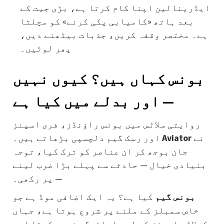
ایڈرینالین اپنا کام کرتا ہے، بڑی جیت کے
بعد ہاتھ «کامیابی پکی کرنے» کو مچلتا
ہے۔ مختصر وقفہ کریں، جذبات بیٹھنے دیں،
پھر لوٹیں۔
بونس کہاں ہیں؟ کیوں نہیں
— اور بدلے میں کیا ہے
روایتی سلاٹس میں بونس راؤنڈز، فری اسپنز
نے
Aviator
اور رسک گیم دلچسپی بڑھاتے ہیں۔
جان بوجھ کر ان عناصر کو ترک کیا، توجہ
بنیادی خیال — حادثے سے پہلے بڑا ضرب لینے
— پر رکھی۔
بونس گیم
کیا ہے؟ یہ ایک اضافی موڈ ہے جو
خاص سمبلز کے ملنے پر شروع ہوتا ہے، جہاں
کھلاڑی اسپنز کے لیے ادائیگی نہیں کرتا اور