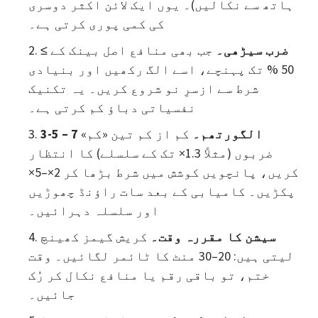
ہاتھ سے نکالیں)۔ یوں ایک لائن اکثر دوسری
کی کمی پوری کرتی ہے۔
ضرب سیڑھی۔
جب بھی منافع اصل بینک کے ≥
50 % تک پہنچے، اسے الگ رکھیں اور بنیادی
شرط سے ازسرِ نو شروع کریں۔ یہ تکنیک
نفسیاتی دباؤ کم کرتی ہے۔
3-5 – 7 الگورتھم۔
کم از کم تین «کم»
ضربوں (مثلاً 1.3× تک کے سلسلے) کا انتظار
کریں، پانچویں کوشش میں شرط بڑھا کر 2×–5×
پکڑیں۔ کامیابی کے بعد سات راؤنڈ چھوڑیں
اور سلسلہ دہرائیں۔
سیشن کا مقررہ وقت۔
کریش گیمز کھینچ
لیتی ہیں: 20–30 منٹ کا ٹائمر لگائیں۔ وقت
ختم، تو باقی رقم یا منافع نکال کر رُک
جائیں۔