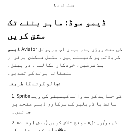
!رجسٹر کریں
ڈیمو موڈ: ماہر بننے تک
مشق کریں
Aviator کی مفت ورژن ہے، جہاں آپ ورچوئل
ڈیمو
کریڈٹس پر کھیلتے ہیں۔ مکمل فنکشن برقرار
ہے: شرطیں، خودکار نکالنا، دو پینل،
منصفانہ ہونے کی تصدیق۔
چالو کرنے کا طریقہ:
Spribe کی حمایت کرنے والے کیسینو کی ویب
سائٹ یا ڈویلپر کے سرکاری ڈیمو صفحے پر
جائیں۔
«ڈیمو/ریئل» سوئچ تلاش کریں (بعض اوقات
یہ «🎮» آئیکن ہوتا ہے)۔