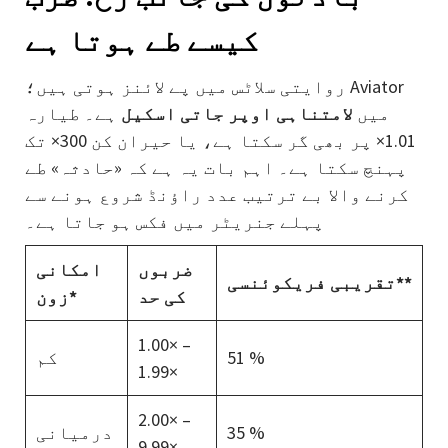
کیسے طے ہوتا ہے
روایتی سلاٹس میں پے لائنز ہوتی ہیں؛ Aviator
میں
لامتناہی اوپر جاتی اسکیل
ہے۔ طیارہ
1.01× پر بھی گر سکتا ہے، یا حیران کن 300× تک
پہنچ سکتا ہے۔ اہم بات یہ ہے کہ «حادثہ» طے
کرنے والا بے ترتیب عدد راؤنڈ شروع ہونے سے
پہلے جنریٹر میں فکس ہو جاتا ہے۔
ضربوں
امکانی
تقریبی فریکوئنسی**
کی حد
زون*
1.00× –
51 %
کم
1.99×
2.00× –
35 %
درمیانی
9.99×