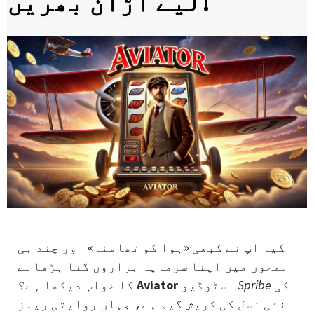
لیے اُڑان بھریں!
کیا آپ نے کبھی «ہوا کو تھامنا» اور چند ہی
لمحوں میں اپنا سرمایہ ہزاروں گنا بڑھانے
کی
Spribe
اسٹوڈیو
Aviator
کا خواب دیکھا ہے؟
نئی نسل کی کریش گیم ہے، جہاں روایتی ریلز