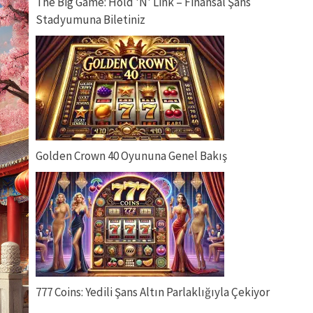
The Big Game: Hold 'N' Link – Finansal Şans
Stadyumuna Biletiniz
Golden Crown 40 Oyununa Genel Bakış
777 Coins: Yedili Şans Altın Parlaklığıyla Çekiyor