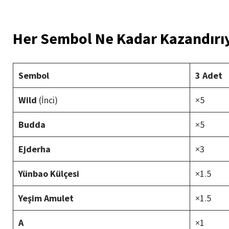
Her Sembol Ne Kadar Kazandırı
Sembol
3 Adet
Wild
(İnci)
×5
Budda
×5
Ejderha
×3
Yünbao Külçesi
×1.5
Yeşim Amulet
×1.5
A
×1