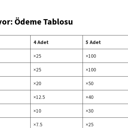
yor: Ödeme Tablosu
4 Adet
5 Adet
×25
×100
×25
×100
×20
×50
×12.5
×40
×10
×30
×7.5
×25