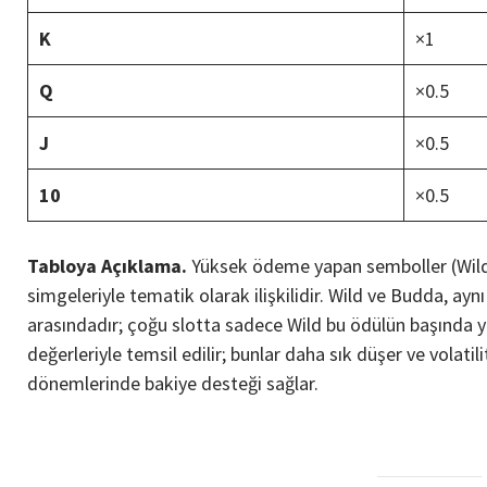
K
×1
Q
×0.5
J
×0.5
10
×0.5
Tabloya Açıklama.
Yüksek ödeme yapan semboller (Wild,
simgeleriyle tematik olarak ilişkilidir. Wild ve Budda, ayn
arasındadır; çoğu slotta sadece Wild bu ödülün başında y
değerleriyle temsil edilir; bunlar daha sık düşer ve volati
dönemlerinde bakiye desteği sağlar.