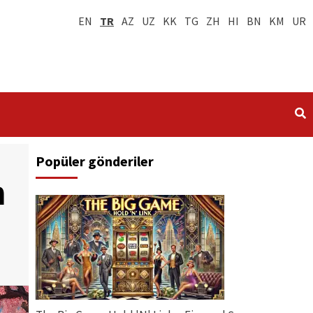
EN
TR
AZ
UZ
KK
TG
ZH
HI
BN
KM
UR
Popüler gönderiler
n
n