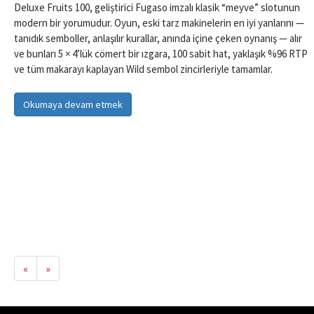
Deluxe Fruits 100, geliştirici Fugaso imzalı klasik “meyve” slotunun
modern bir yorumudur. Oyun, eski tarz makinelerin en iyi yanlarını —
tanıdık semboller, anlaşılır kurallar, anında içine çeken oynanış — alır
ve bunları 5 × 4’lük cömert bir ızgara, 100 sabit hat, yaklaşık %96 RTP
ve tüm makarayı kaplayan Wild sembol zincirleriyle tamamlar.
Okumaya devam etmek
«
»