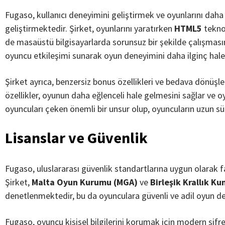
Fugaso, kullanıcı deneyimini geliştirmek ve oyunlarını daha i
geliştirmektedir. Şirket, oyunlarını yaratırken
HTML5
teknol
de masaüstü bilgisayarlarda sorunsuz bir şekilde çalışmasın
oyuncu etkileşimi sunarak oyun deneyimini daha ilginç hale
Şirket ayrıca, benzersiz bonus özellikleri ve bedava dönüşl
özellikler, oyunun daha eğlenceli hale gelmesini sağlar ve o
oyuncuları çeken önemli bir unsur olup, oyuncuların uzun s
Lisanslar ve Güvenlik
Fugaso, uluslararası güvenlik standartlarına uygun olarak fa
Şirket,
Malta Oyun Kurumu (MGA)
ve
Birleşik Krallık 
denetlenmektedir, bu da oyunculara güvenli ve adil oyun d
Fugaso, oyuncu kişisel bilgilerini korumak için modern şifr