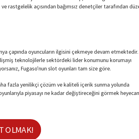
 ve rastgelelik açısından bağımsız denetçiler tarafından düze
 dünya çapında oyuncuların ilgisini çekmeye devam etmektedir.
 gelişmiş teknolojilerle sektördeki lider konumunu korumayı
yorsanız, Fugaso'nun slot oyunları tam size göre.
aha fazla yenilikçi çözüm ve kaliteli içerik sunma yolunda
yunlarıyla piyasayı ne kadar değiştireceğini görmek heyeca
T OLMAK!