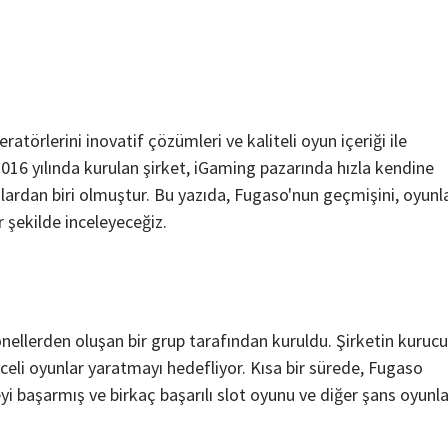
törlerini inovatif çözümleri ve kaliteli oyun içeriği ile
016 yılında kurulan şirket, iGaming pazarında hızla kendine
lardan biri olmuştur. Bu yazıda, Fugaso'nun geçmişini, oyunla
ir şekilde inceleyeceğiz.
llerden oluşan bir grup tarafından kuruldu. Şirketin kurucul
eli oyunlar yaratmayı hedefliyor. Kısa bir sürede, Fugaso
i başarmış ve birkaç başarılı slot oyunu ve diğer şans oyunlar