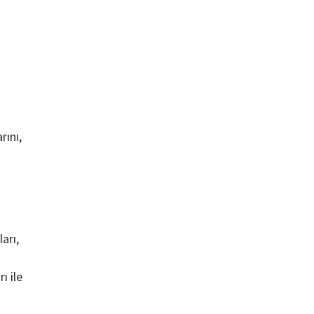
rını,
arı,
ı ile