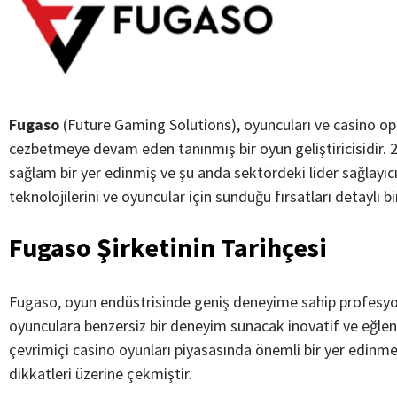
Fugaso
(Future Gaming Solutions), oyuncuları ve casino opera
cezbetmeye devam eden tanınmış bir oyun geliştiricisidir. 2
sağlam bir yer edinmiş ve şu anda sektördeki lider sağlayıcı
teknolojilerini ve oyuncular için sunduğu fırsatları detaylı b
Fugaso Şirketinin Tarihçesi
Fugaso, oyun endüstrisinde geniş deneyime sahip profesyone
oyunculara benzersiz bir deneyim sunacak inovatif ve eğlenc
çevrimiçi casino oyunları piyasasında önemli bir yer edinmey
dikkatleri üzerine çekmiştir.