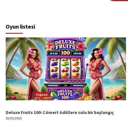
Oyun listesi
Oyun sağlayıcısı:
Fugaso
Deluxe Fruits 100: Cömert ödüllere sulu bir başlangıç
05/03/2025