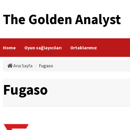
The Golden Analyst
Home
Oyun sağlayıcıları
Ortaklarımız
Ana Sayfa
Fugaso
Fugaso