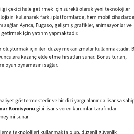
lgi çekici hale getirmek için sürekli olarak yeni teknolojiler
ojisini kullanarak farklı platformlarda, hem mobil cihazlar
ı sağlar. Ayrıca, Fugaso, gelişmiş grafikler, animasyonlar ve
 getirmek için yatırım yapmaktadır.
er oluşturmak için ileri düzey mekanizmalar kullanmaktadır. 
yunculara kazanç elde etme fırsatları sunar. Bonus turları,
üre oyun oynamasını sağlar.
aliyet göstermektedir ve bir dizi yargı alanında lisansa sahip
Kumar Komisyonu
gibi lisans veren kurumlar tarafından
eneyimi sunar.
eleme teknolojileri kullanmakta olup, düzenli güvenlik