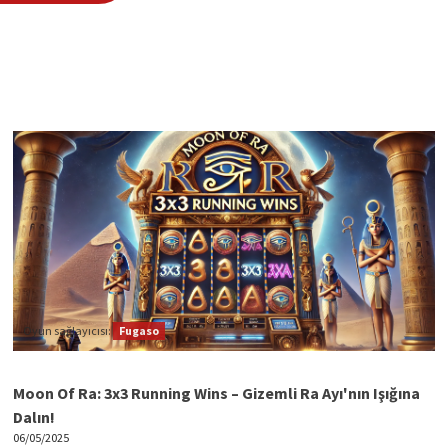
Oyun sağlayıcısı:
Fugaso
Moon Of Ra: 3x3 Running Wins – Gizemli Ra Ayı'nın Işığına
Dalın!
06/05/2025