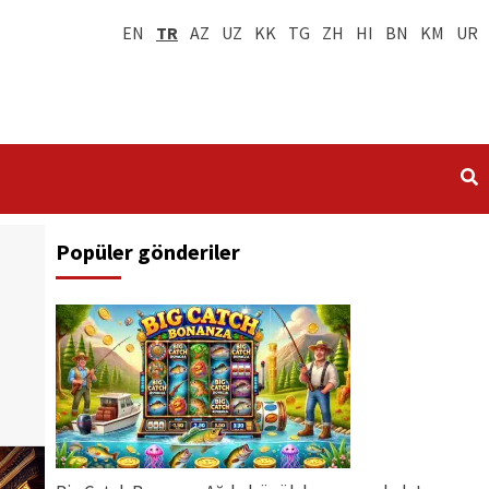
EN
TR
AZ
UZ
KK
TG
ZH
HI
BN
KM
UR
Popüler gönderiler