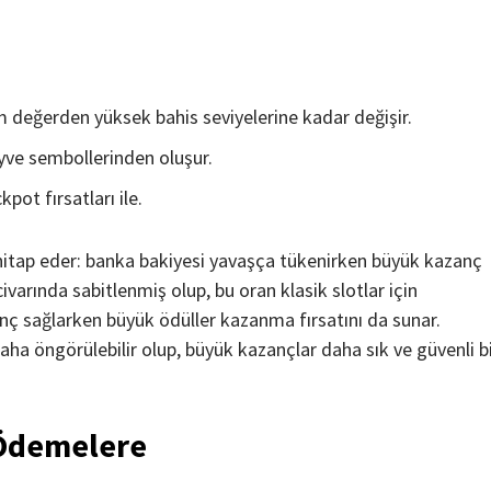
 değerden yüksek bahis seviyelerine kadar değişir.
eyve sembollerinden oluşur.
pot fırsatları ile.
e hitap eder: banka bakiyesi yavaşça tükenirken büyük kazanç
varında sabitlenmiş olup, bu oran klasik slotlar için
zanç sağlarken büyük ödüller kazanma fırsatını da sunar.
aha öngörülebilir olup, büyük kazançlar daha sık ve güvenli b
Ödemelere