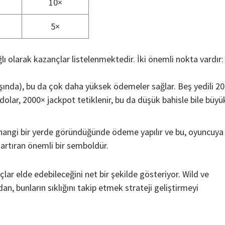
10×
5×
ı olarak kazançlar listelenmektedir. İki önemli nokta vardır:
ışında), bu da çok daha yüksek ödemeler sağlar. Beş yedili 2
olar, 2000× jackpot tetiklenir, bu da düşük bahisle bile büyü
hangi bir yerde göründüğünde ödeme yapılır ve bu, oyuncuya
artıran önemli bir semboldür.
ar elde edebileceğini net bir şekilde gösteriyor. Wild ve
n, bunların sıklığını takip etmek strateji geliştirmeyi