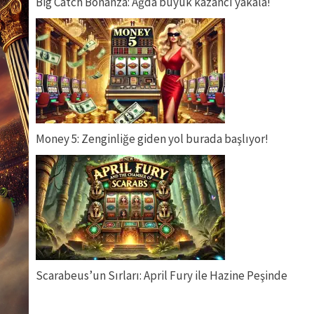
Big Catch Bonanza: Ağda büyük kazancı yakala!
Money 5: Zenginliğe giden yol burada başlıyor!
Scarabeus’un Sırları: April Fury ile Hazine Peşinde