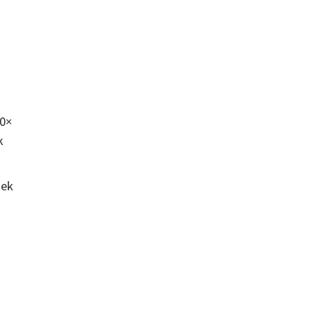
00×
k
 ek