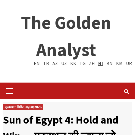
The Golden
Analyst
EN
TR
AZ
UZ
KK
TG
ZH
HI
BN
KM
UR
Primary
Menu
प्रकाशन तिथि:08/08/2026
Sun of Egypt 4: Hold and