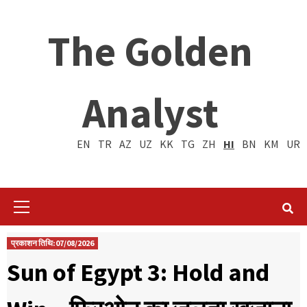
The Golden
Analyst
EN
TR
AZ
UZ
KK
TG
ZH
HI
BN
KM
UR
Primary
Menu
प्रकाशन तिथि:07/08/2026
Sun of Egypt 3: Hold and