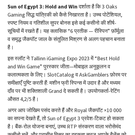
Sun of Egypt 3: Hold and Win
दर्शाता है कि 3 Oaks
Gaming सिद्ध यांत्रिकी को कैसे निखारता है। उच्च पोटेंशियल,
स्पष्ट नियम व गतिशील सुपर बोनस इसे कई कसीनो की शीर्ष-
सूचियों में रखते हैं। यह क्लासिक “6 प्रतीक — रीस्पिन” फ़ॉर्मूला
व समृद्ध जैकपॉट जाल के संतुलित मिश्रण से अलग पहचान बनाता
है।
इस स्लॉट ने Tallinn iGaming Expo 2023 में “Best Hold
and Win Game” पुरस्कार जीता—मोबाइल अनुकूलन व
कलात्मकता के लिए। SlotCatalog व AskGamblers फ़ोरम पर
समीक्षाएँ पुष्टि करती हैं: मशीन फ्री स्पिन्स में उदार है और मध्यम
दाँव पर भी शक्तिशाली Grand दे सकती है। उपयोगकर्ता-रेटिंग
औसत 4,2/5 है।
अगर आप जोखिम पसंद करते हैं और Royal जैकपॉट ×10 000
का सपना देखते हैं, तो Sun of Egypt 3 प्रवेश-टिकट हो सकता
है। बैंक-रोल योजना बनाएं, उच्च RTP संस्करण वाला भरोसेमंद
कसीनो चुनें, और प्राचीन मिस्र का दहकता सूरज आपके बैलेंस को