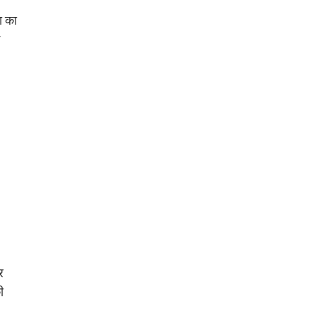
ा का
र
ी