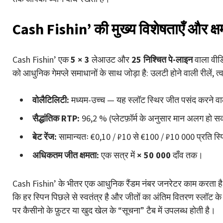
Cash Fishin’ की मुख्य विशेषताएँ और क्ष
Cash Fishin’ एक
5 × 3
लेआउट और
25 निश्चित पे-लाइन
वाला वीड
को आधुनिक गेमप्ले समाधानों के साथ जोड़ा है: उलटी होने वाली रीलें,
वोलैटिलिटी:
मध्यम-उच्च — यह स्लॉट स्थिर जीत पसंद करने वाल
सैद्धांतिक RTP:
96,2 % (प्लेटफ़ॉर्म के अनुसार मान अलग हो स
बेट रेंज:
सामान्यतः €0,10 / ₽10 से €100 / ₽10 000 प्रति स
अधिकतम जीत क्षमता:
एक सत्र में
× 50 000
दाँव तक।
Cash Fishin’ के भीतर एक आधुनिक रैंडम नंबर जनरेटर काम करता है ज
कि हर स्पिन पिछले से स्वतंत्र है और जीतों का अंतिम वितरण स्लॉट के घ
पर कैसीनो के फ़ुटर या खुद खेल के “सूचना” टैब में उपलब्ध होती है।