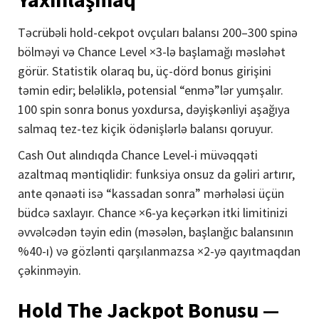
Təcrübəli hold-cekpot ovçuları balansı 200–300 spinə
bölməyi və Chance Level ×3-lə başlamağı məsləhət
görür. Statistik olaraq bu, üç-dörd bonus girişini
təmin edir; beləliklə, potensial “enmə”lər yumşalır.
100 spin sonra bonus yoxdursa, dəyişkənliyi aşağıya
salmaq tez-tez kiçik ödənişlərlə balansı qoruyur.
Cash Out alındıqda Chance Level-i müvəqqəti
azaltmaq məntiqlidir: funksiya onsuz da gəliri artırır,
ante qənaəti isə “kassadan sonra” mərhələsi üçün
büdcə saxlayır. Chance ×6-ya keçərkən itki limitinizi
əvvəlcədən təyin edin (məsələn, başlanğıc balansının
%40-ı) və gözlənti qarşılanmazsa ×2-yə qayıtmaqdan
çəkinməyin.
Hold The Jackpot Bonusu —