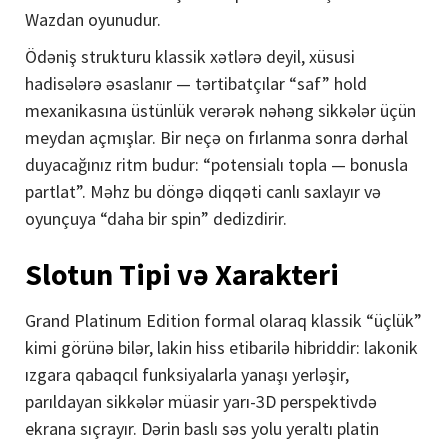
Wazdan oyunudur.
Ödəniş strukturu klassik xətlərə deyil, xüsusi
hadisələrə əsaslanır — tərtibatçılar “saf” hold
mexanikasına üstünlük verərək nəhəng sikkələr üçün
meydan açmışlar. Bir neçə on fırlanma sonra dərhal
duyacağınız ritm budur: “potensialı topla — bonusla
partlat”. Məhz bu döngə diqqəti canlı saxlayır və
oyunçuya “daha bir spin” dedizdirir.
Slotun Tipi və Xarakteri
Grand Platinum Edition formal olaraq klassik “üçlük”
kimi görünə bilər, lakin hiss etibarilə hibriddir: lakonik
ızgara qabaqcıl funksiyalarla yanaşı yerləşir,
parıldayan sikkələr müasir yarı-3D perspektivdə
ekrana sıçrayır. Dərin baslı səs yolu yeraltı platin