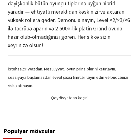
dəyişkənlik bütün oyunçu tiplərinə uyğun hibrid
yaradır — ehtiyatlı meraklıdan kəskin zirvə axtaran
yüksək rollera qədər. Demonu sınayın, Level ×2/×3/×6
ilə təcrübə aparın və 2 500×-lik platin Grand ovuna
hazır olub-olmadığınızı görən. Hər sikkə sizin
xeyrinizə olsun!
İstehsalçı: Wazdan. Məsuliyyətli oyun prinsiplərini xatırlayın,
sessiyaya başlamazdan əvvəl şəxsi limitlər təyin edin və büdcənizi
riskə atmayın.
Qeydiyyatdan keçin!
Populyar mövzular