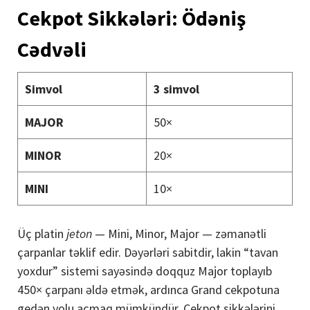
Cekpot Sikkələri: Ödəniş
Cədvəli
Simvol
3 simvol
MAJOR
50×
MINOR
20×
MINI
10×
Üç platin
jeton
— Mini, Minor, Major — zəmanətli
çarpanlar təklif edir. Dəyərləri sabitdir, lakin “tavan
yoxdur” sistemi sayəsində doqquz Major toplayıb
450× çarpanı əldə etmək, ardınca Grand cekpotuna
gedən yolu açmaq mümkündür. Cekpot sikkələrini