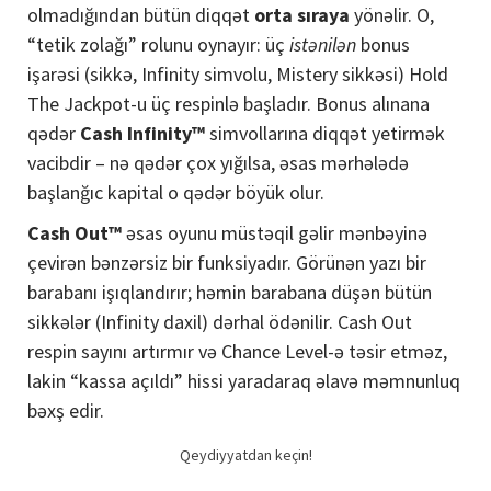
olmadığından bütün diqqət
orta sıraya
yönəlir. O,
“tetik zolağı” rolunu oynayır: üç
istənilən
bonus
işarəsi (sikkə, Infinity simvolu, Mistery sikkəsi) Hold
The Jackpot-u üç respinlə başladır. Bonus alınana
qədər
Cash Infinity™
simvollarına diqqət yetirmək
vacibdir – nə qədər çox yığılsa, əsas mərhələdə
başlanğıc kapital o qədər böyük olur.
Cash Out™
əsas oyunu müstəqil gəlir mənbəyinə
çevirən bənzərsiz bir funksiya­dır. Görünən yazı bir
barabanı işıqlandırır; həmin barabana düşən bütün
sikkələr (Infinity daxil) dərhal ödənilir. Cash Out
respin sayını artırmır və Chance Level-ə təsir etməz,
lakin “kassa açıldı” hissi yaradaraq əlavə məmnunluq
bəxş edir.
Qeydiyyatdan keçin!