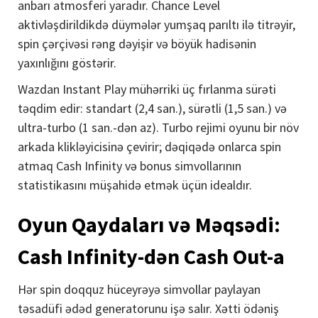
anbarı atmosferi yaradır. Chance Level
aktivləşdirildikdə düymələr yumşaq parıltı ilə titrəyir,
spin çərçivəsi rəng dəyişir və böyük hadisənin
yaxınlığını göstərir.
Wazdan Instant Play mühərriki üç fırlanma sürəti
təqdim edir: standart (2,4 san.), sürətli (1,5 san.) və
ultra-turbo (1 san.-dən az). Turbo rejimi oyunu bir növ
arkada klikləyicisinə çevirir; dəqiqədə onlarca spin
atmaq Cash Infinity və bonus simvollarının
statistikasını müşahidə etmək üçün idealdır.
Oyun Qaydaları və Məqsədi:
Cash Infinity-dən Cash Out-a
Hər spin doqquz hüceyrəyə simvollar paylayan
təsadüfi ədəd generatorunu işə salır. Xətti ödəniş