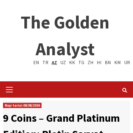
The Golden
Analyst
EN
TR
AZ
UZ
KK
TG
ZH
HI
BN
KM
UR
Primary
Menu
Nəşr tarixi:08/08/2026
9 Coins – Grand Platinum