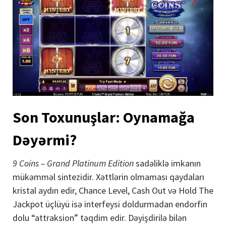
Son Toxunuşlar: Oynamağa
Dəyərmi?
9 Coins – Grand Platinum Edition
sadəliklə imkanın
mükəmməl sintezidir. Xəttlərin olmaması qaydaları
kristal aydın edir, Chance Level, Cash Out və Hold The
Jackpot üçlüyü isə interfeysi doldurmadan endorfin
dolu “attraksion” təqdim edir. Dəyişdirilə bilən