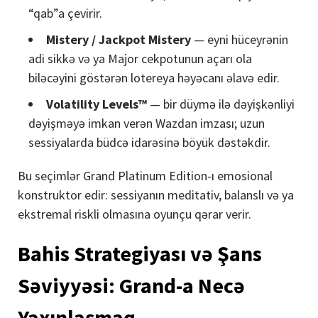
“qab”a çevirir.
Mistery / Jackpot Mistery
— eyni hüceyrənin
adi sikkə və ya Major cekpotunun açarı ola
biləcəyini göstərən lotereya həyəcanı əlavə edir.
Volatility Levels™
— bir düymə ilə dəyişkənliyi
dəyişməyə imkan verən Wazdan imzası; uzun
sessiyalarda büdcə idarəsinə böyük dəstəkdir.
Bu seçimlər Grand Platinum Edition-ı emosional
konstruktor edir: sessiyanın meditativ, balanslı və ya
ekstremal riskli olmasına oyunçu qərar verir.
Bahis Strategiyası və Şans
Səviyyəsi: Grand-a Necə
Yaxınlaşmaq