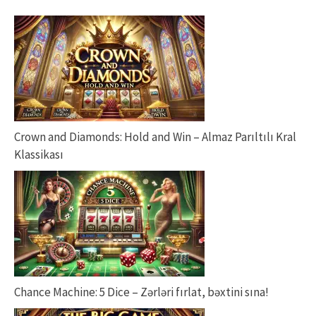
Crown and Diamonds: Hold and Win – Almaz Parıltılı Kral
Klassikası
Chance Machine: 5 Dice – Zərləri fırlat, bəxtini sına!