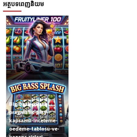
អត្ថបទពេញនិយម
Big-bass-splash-
Fruityliner-100-sans-
pragmatic-play-
avcilari-icin-yuez-
kapsamli-inceleme-
oedeme-hattinda-
oedeme-tablosu-ve-
meyve-patlamasi
kazanc-sirlari