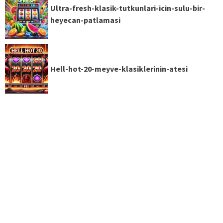
Ultra-fresh-klasik-tutkunlari-icin-sulu-bir-
heyecan-patlamasi
Hell-hot-20-meyve-klasiklerinin-atesi