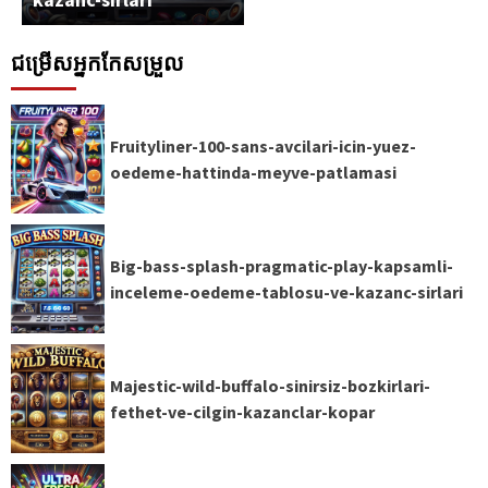
ជម្រើសអ្នកកែសម្រួល
Fruityliner-100-sans-avcilari-icin-yuez-
oedeme-hattinda-meyve-patlamasi
Big-bass-splash-pragmatic-play-kapsamli-
inceleme-oedeme-tablosu-ve-kazanc-sirlari
Majestic-wild-buffalo-sinirsiz-bozkirlari-
fethet-ve-cilgin-kazanclar-kopar