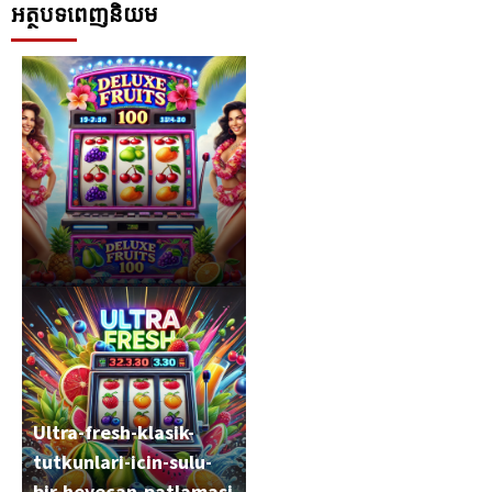
អត្ថបទពេញនិយម
Deluxe-fruits-100-
Ultra-fresh-klasik-
coemert-oeduellere-
tutkunlari-icin-sulu-
sulu-bir-baslangic
bir-heyecan-patlamasi