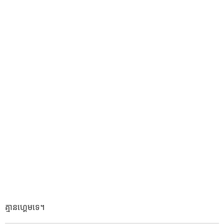
គ្មានហ្គេមទេ។