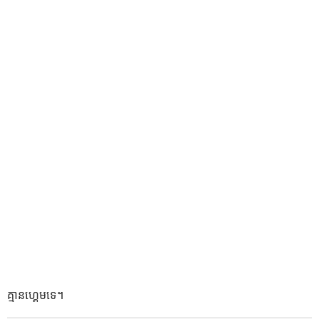
គ្មានហ្គេមទេ។