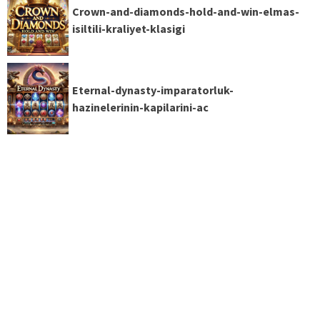
Crown-and-diamonds-hold-and-win-elmas-
isiltili-kraliyet-klasigi
Eternal-dynasty-imparatorluk-
hazinelerinin-kapilarini-ac