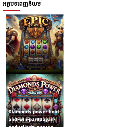
អត្ថបទពេញនិយម
Epic-tower-oeduel-
Diamonds-power-hold-
kaskadinda-zirveye-
and-win-parildayan-
tirman
oeduellerin-guecue