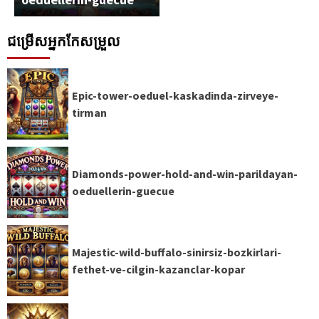
ជម្រើសអ្នកកែសម្រួល
Epic-tower-oeduel-kaskadinda-zirveye-
tirman
Diamonds-power-hold-and-win-parildayan-
oeduellerin-guecue
Majestic-wild-buffalo-sinirsiz-bozkirlari-
fethet-ve-cilgin-kazanclar-kopar