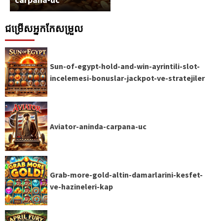
ជម្រើសអ្នកកែសម្រួល
Sun-of-egypt-hold-and-win-ayrintili-slot-
incelemesi-bonuslar-jackpot-ve-stratejiler
Aviator-aninda-carpana-uc
Grab-more-gold-altin-damarlarini-kesfet-
ve-hazineleri-kap