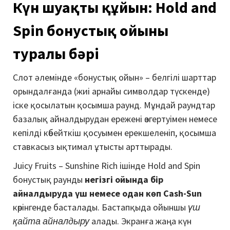
Күн шуақты құйын: Hold and
Spin бонустық ойыны
туралы бәрі
Слот әлемінде «бонустық ойын» – белгілі шарттар
орындалғанда (жиі арнайы символдар түскенде)
іске қосылатын қосымша раунд. Мұндай раундтар
базалық айналдырудан ережені өзгертуімен немесе
кепілді көбейткіш қосуымен ерекшеленіп, қосымша
ставкасыз ықтимал ұтысты арттырады.
Juicy Fruits – Sunshine Rich ішінде Hold and Spin
бонустық раунды
негізгі ойында бір
айналдыруда үш немесе одан көп Cash-Sun
көрінгенде басталады. Бастапқыда ойыншы
үш
қайта айналдыру
алады. Экранға жаңа күн