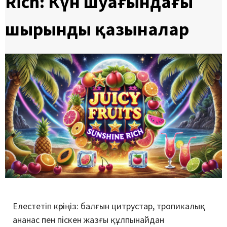
Rich: Күн шуағындағы
шырынды қазыналар
Елестетіп көріңіз: балғын цитрустар, тропикалық
ананас пен піскен жазғы құлпынайдан