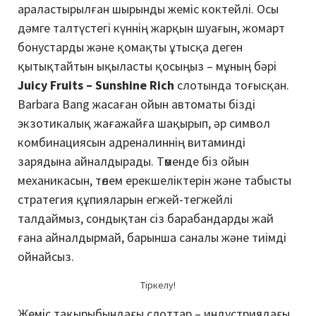
араластырылған шырынды жеміс коктейлі. Осы
дәмге талтүстегі күннің жарқын шуағын, жомарт
бонустарды және қомақты ұтысқа деген
қытықтайтын ықыласты қосыңыз – мұның бәрі
Juicy Fruits – Sunshine Rich
слотында тоғысқан.
Barbara Bang жасаған ойын автоматы бізді
экзотикалық жағажайға шақырып, әр символ
комбинациясын адреналиннің витаминді
зарядына айналдырады. Төменде біз ойын
механикасын, төлем ерекшеліктерін және табысты
стратегия құпияларын егжей-тегжейлі
талдаймыз, сондықтан сіз барабандарды жай
ғана айналдырмай, барынша саналы және тиімді
ойнайсыз.
Тіркелу!
Жеміс тақырыбындағы слоттар – индустриядағы