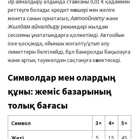
Әр айналдыру алдында ставканы 0,01 € қадаммен
реттеуге болады: кредит мөлшері мен желіге
монета санын орнатасыз;
Автоойнату
және
Жылдам айналдыру
режимдері жылдам
сессияны ұнататындарға қолжетімді. Автоойын
іске қосқанда, ойыншы жоғалту/ұтып алу
лимиттерін белгілейді, бұл банкролды бақылауға
және артық тәуекелден сақтануға көмектеседі.
Символдар мен олардың
құны: жеміс базарының
толық бағасы
Символ
3×
4×
5×
Жеті
5
15
45