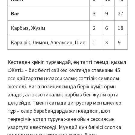
Bar
3
9
27
Қарбыз, Жүзім
2
6
18
Қара өрік
, Лимон, Апельсин, Шие
1
3
9
Кестеден көрініп тұрғандай, ең тәтті төлемді қызыл
«Жеті» – бес белгі сәйкес келгенде ставканы 45
есе қайтаратын классикалық сәттілік символы
әкеледі. Bar өз позициясында берік күміс орын
алады, ал экзотикалық қарбыз бен жүзім орта
деңгейде. Төменгі сатыда цитрустар мен шиелер
тұр – олар барабандарда жиі кездесіп, шот
теңгерімін ұстап тұруға және ойын сессиясын
ұзартуға көмектеседі. Мұндай құн бөлінісі слотқа