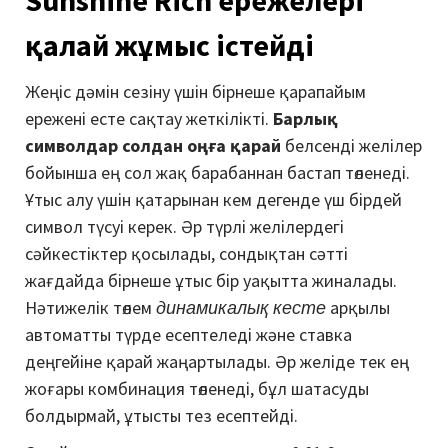
қалай жұмыс істейді
Жеңіс дәмін сезіну үшін бірнеше қарапайым
ережені есте сақтау жеткілікті.
Барлық
символдар солдан оңға қарай
белсенді желілер
бойынша ең сол жақ барабаннан бастап төленеді.
Ұтыс алу үшін қатарынан кем дегенде үш бірдей
символ түсуі керек. Әр түрлі желілердегі
сәйкестіктер қосылады, сондықтан сәтті
жағдайда бірнеше ұтыс бір уақытта жиналады.
Нәтижелік төлем
динамикалық кесте
арқылы
автоматты түрде есептеледі және ставка
деңгейіне қарай жаңартылады. Әр желіде тек ең
жоғары комбинация төленеді, бұл шатасуды
болдырмай, ұтысты тез есептейді.