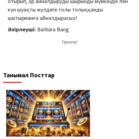
отырып, әр айналдыруды шырынды мүмкіндік пен
күн шуақты жүлдеге толы толыққанды
шытырманға айналдырасыз!
Әзірлеуші:
Barbara Bang
Тіркелу!
Танымал Посттар