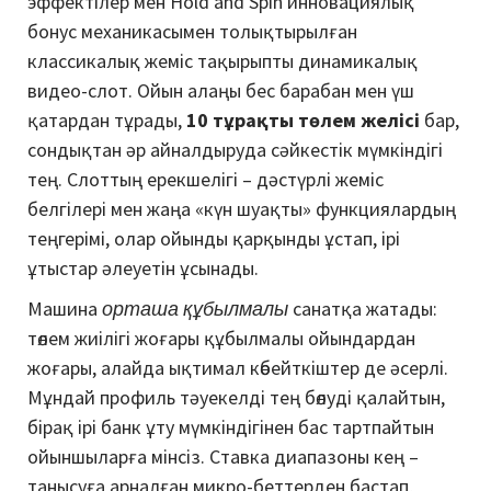
эффектілер мен Hold and Spin инновациялық
бонус механикасымен толықтырылған
классикалық жеміс тақырыпты динамикалық
видео-слот. Ойын алаңы бес барабан мен үш
қатардан тұрады,
10 тұрақты төлем желісі
бар,
сондықтан әр айналдыруда сәйкестік мүмкіндігі
тең. Слоттың ерекшелігі – дәстүрлі жеміс
белгілері мен жаңа «күн шуақты» функциялардың
теңгерімі, олар ойынды қарқынды ұстап, ірі
ұтыстар әлеуетін ұсынады.
Машина
орташа құбылмалы
санатқа жатады:
төлем жиілігі жоғары құбылмалы ойындардан
жоғары, алайда ықтимал көбейткіштер де әсерлі.
Мұндай профиль тәуекелді тең бөлуді қалайтын,
бірақ ірі банк ұту мүмкіндігінен бас тартпайтын
ойыншыларға мінсіз. Ставка диапазоны кең –
танысуға арналған микро-беттерден бастап,