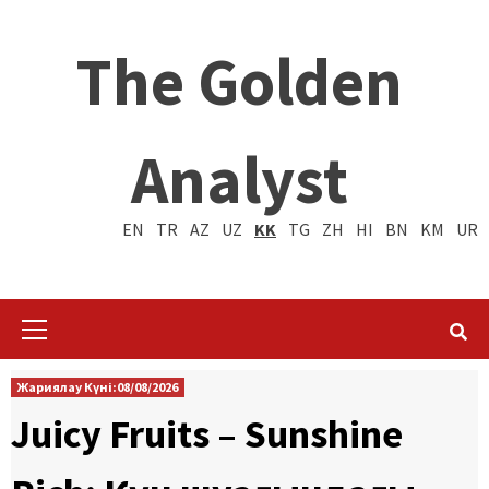
The Golden
Analyst
EN
TR
AZ
UZ
KK
TG
ZH
HI
BN
KM
UR
Primary
Menu
Жариялау Күні:08/08/2026
Juicy Fruits – Sunshine