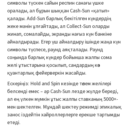
символы түскен сайын респин санағы үшке
оралады, ал бұрын шыққан Cash-Sun «қатып»
қалады. Add-Sun барлық бекітілген күндердің
жеке мәнін ұлғайтады, ал Collect-Sun оларды
жинап, сомалайды, экранды нағыз күн банкіне
айналдырады. Егер үш айналдыру ішінде жаңа күн
символы түспесе, раунд аяқталады. Раунд
соңында барлық күндер бойынша жалпы сома
желі ұтыстарына қосылып, сандардың көз
қуантарлық фейерверкін жасайды.
Ескеріңіз: Hold and Spin кезінде төлем желілері
белсенді емес – әр Cash-Sun лезде жүлде береді,
ал ең үлкен мүмкін ұтыс жалпы ставканың 5000×-
мен шектелген. Мұндай шектеу режимді эпикалық
занос іздейтін хайроллерлерге ерекше тартымды
етеді.