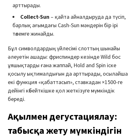
арттырады.
Collect-Sun
– қайта айналдыруда да түсіп,
барлық ағымдағы Cash-Sun мәндерін бір ірі
төлемге жинайды.
Бұл символдардың үйлесімі слоттың шынайы
әлеуетін ашады: фриспиндер кезінде Wild бос
ұяшықтарды ғана жаппай, Hold and Spin іске
қосылу ықтималдығын да арттырады, осылайша
екі функция «қабаттасып», ставкадан ×1500-ге
дейінгі көбейткішке қол жеткізуге мүмкіндік
береді.
Ақылмен дегустациялау:
табысқа жету мүмкіндігін