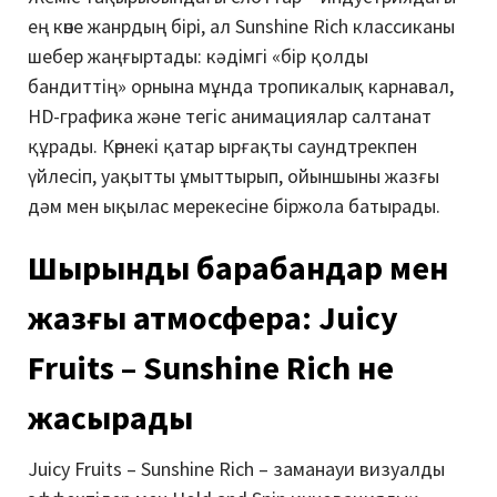
ең көне жанрдың бірі, ал Sunshine Rich классиканы
шебер жаңғыртады: кәдімгі «бір қолды
бандиттің» орнына мұнда тропикалық карнавал,
HD-графика және тегіс анимациялар салтанат
құрады. Көрнекі қатар ырғақты саундтрекпен
үйлесіп, уақытты ұмыттырып, ойыншыны жазғы
дәм мен ықылас мерекесіне біржола батырады.
Шырынды барабандар мен
жазғы атмосфера: Juicy
Fruits – Sunshine Rich не
жасырады
Juicy Fruits – Sunshine Rich – заманауи визуалды