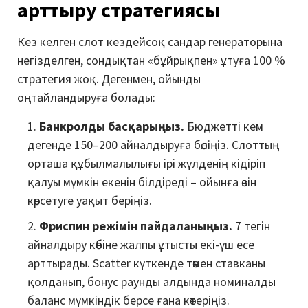
арттыру стратегиясы
Кез келген слот кездейсоқ сандар генераторына
негізделген, сондықтан «бұйрықпен» ұтуға 100 %
стратегия жоқ. Дегенмен, ойынды
оңтайландыруға болады:
Банкролды басқарыңыз.
Бюджетті кем
дегенде 150–200 айналдыруға бөліңіз. Слоттың
орташа құбылмалылығы ірі жүлденің кідіріп
қалуы мүмкін екенін білдіреді – ойынға өзін
көрсетуге уақыт беріңіз.
Фриспин режімін пайдаланыңыз.
7 тегін
айналдыру көбіне жалпы ұтысты екі-үш есе
арттырады. Scatter күткенде төмен ставканы
қолданып, бонус раунды алдында номиналды
баланс мүмкіндік берсе ғана көтеріңіз.