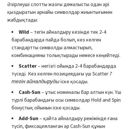
Әзірлеуші слотты жазғы демалысты одан әрі
қыздыратын арнайы символдар жиынтығымен
жабдықтады:
Wild
– тегін айналдыру кезінде тек 2-4
барабандарда пайда болып, кез келген
стандартты символды алмастырып,
комбинацияны толықтырады немесе кеңейтеді.
Scatter
– негізгі ойында 2-4 барабандарда
түседі. Кез келген позициядағы үш Scatter
7
тегін айналдыруды
іске қосады.
Cash-Sun
– ұтыс номиналы бар алтын күн. Үш
түрлі барабандағы осы символдар Hold and Spin
бонустық ойынын іске қосады.
Add-Sun
– қайта айналдыру режімінде ғана
түсіп, фиксацияланған әр Cash-Sun құнын