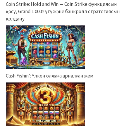
Coin Strike: Hold and Win — Coin Strike функциясын
қосу, Grand 1 000× ұту және банкролл стратегиясын
қолдану
Cash Fishin': Үлкен олжаға арналған жем