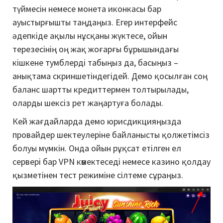
түймесін немесе монета иконкасы бар
ауыстырғышты таңдаңыз. Егер интерфейс
әдепкіде ақылы нұсқаны жүктесе, ойын
терезесінің оң жақ жоғарғы бұрышындағы
кішкене тумблерді табыңыз да, басыңыз –
анықтама скриншетіндегідей. Демо қосылған соң
баланс шартты кредиттермен толтырылады,
оларды шексіз рет жаңартуға болады.
Кей жағдайларда демо юрисдикцияңызда
провайдер шектеулеріне байланысты қолжетімсіз
болуы мүмкін. Онда ойын рұқсат етілген ел
сервері бар VPN көмектеседі немесе казино қолдау
қызметінен тест режиміне сілтеме сұраңыз.