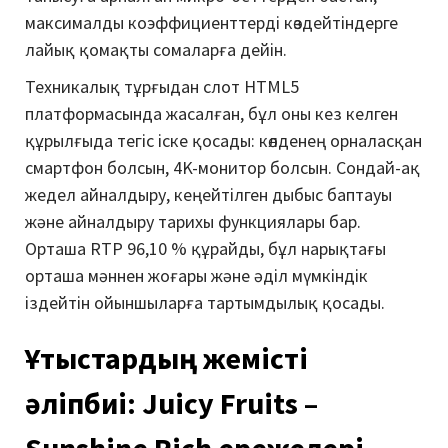
максималды коэффициенттерді көздейтіндерге
лайық қомақты сомаларға дейін.
Техникалық тұрғыдан слот HTML5
платформасында жасалған, бұл оны кез келген
құрылғыда тегіс іске қосады: көлденең орналасқан
смартфон болсын, 4K-монитор болсын. Сондай-ақ
жедел айналдыру, кеңейтілген дыбыс баптауы
және айналдыру тарихы функциялары бар.
Орташа RTP 96,10 % құрайды, бұл нарықтағы
орташа мәннен жоғары және әділ мүмкіндік
іздейтін ойыншыларға тартымдылық қосады.
Ұтыстардың жемісті
әліпбиі: Juicy Fruits –
Sunshine Rich ережелері