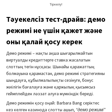
Тіркелу!
Тәуекелсіз тест-драйв: демо
режимі не үшін қажет және
оны қалай қосу керек
Демо режимі – нақты ақша шығарылмайтын
виртуалды кредиттерге ставка жасалатын
слоттың тегін нұсқасы. Шынайы қаражаттың
болмауына қарамастан, демо режимі стратегияны
шыңдауға, құбылмалылықты сезінуге, бонус
жиілігін бағалауға және қаржылық қысымсыз
геймплейден ләззат алуға мүмкіндік береді.
Демо режимін қосу оңай: Barbara Bang серіктес
кез келген казинода слотты ашып,
“демо режимі”