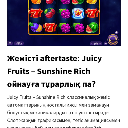
Жемісті aftertaste: Juicy
Fruits – Sunshine Rich
ойнауға тұрарлық па?
Juicy Fruits – Sunshine Rich классикалық жеміс
автоматтарының ностальгиясы мен заманауи
бонустық механикаларды сәтті ұштастырады.
Слот жарқын графикасымен, тегіс анимациясымен
және жазғы бей-қам атмосфераға бөлейтін