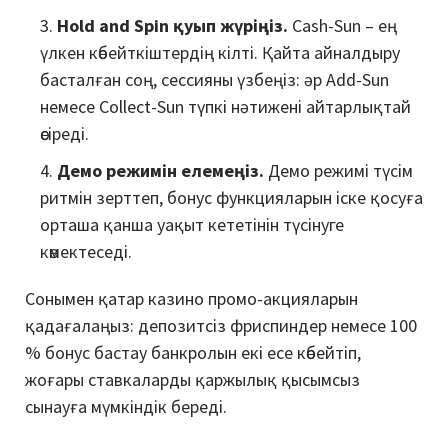
Hold and Spin қуып жүріңіз.
Cash-Sun – ең
үлкен көбейткіштердің кілті. Қайта айналдыру
басталған соң, сессияны үзбеңіз: әр Add-Sun
немесе Collect-Sun түпкі нәтиженi айтарлықтай
өсiредi.
Демо режимін елемеңіз.
Демо режимі түсім
ритмін зерттеп, бонус функцияларын іске қосуға
орташа қанша уақыт кететінін түсінуге
көмектеседі.
Сонымен қатар казино промо-акцияларын
қадағалаңыз: депозитсіз фриспиндер немесе 100
% бонус бастау банкролын екі есе көбейтіп,
жоғары ставкаларды қаржылық қысымсыз
сынауға мүмкіндік береді.