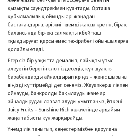
қызықты саундтрекімен қуантады. Орташа
құбылмалылық ойынды әрі жаңадан
бастағандарға, әрі жиі төлемді жақсы көретін, бірақ
балансында бір-екі салмақты көбейткіш
«қыздыруға» қарсы емес тәжірибелі ойыншыларға
қолайлы етеді.
Егер сіз бір уақытта демалып, лайықты ұтыс
әлеуетін беретін слот іздесеңіз, күн шуақты
барабандарды айналдырып көріңіз – жеңіс шырыны
өзіңізді күттірмейді деп сенеміз. Жауапкершілікпен
ойнауды, банкролды бақылауды және әр
айналдырудан ләззат алуды ұмытпаңыз, өйткені
Juicy Fruits – Sunshine Rich көкжиегінде әрдайым
жаңа табысты күн жарқырайды.
Үнемділік танытып, кеңестерімізбен қарулана