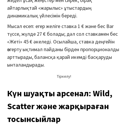
жедел ұсақ жеңістер мен сирек, бірақ
айтарлықтай «жарылыс» ұтыстардың
динамикалық үйлесімін береді.
Мысал есеп: егер желіге ставка 1 € және бес Bar
түссе, жүлде 27 € болады; дәл сол ставкамен бес
«Жеті» 45 € әкеледі. Осылайша, ставка деңгейін
өзгерту ықтимал пайданы бірден пропорционалды
арттырады, балансқа қарай икемді басқаруды
ынталандырады.
Тіркелу!
Күн шуақты арсенал: Wild,
Scatter және жарқыраған
тосынсыйлар