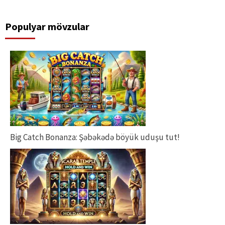
Populyar mövzular
Big Catch Bonanza: Şəbəkədə böyük uduşu tut!