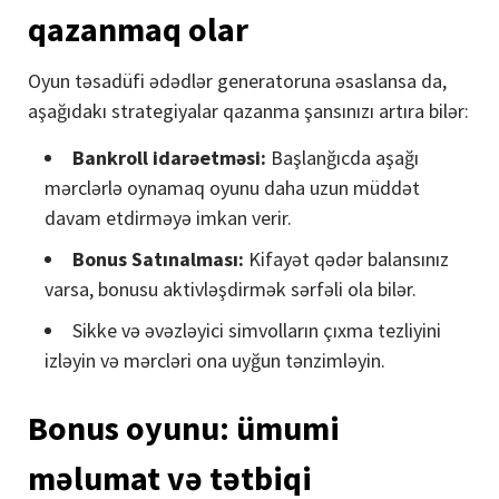
qazanmaq olar
Oyun təsadüfi ədədlər generatoruna əsaslansa da,
aşağıdakı strategiyalar qazanma şansınızı artıra bilər:
Bankroll idarəetməsi:
Başlanğıcda aşağı
mərclərlə oynamaq oyunu daha uzun müddət
davam etdirməyə imkan verir.
Bonus Satınalması:
Kifayət qədər balansınız
varsa, bonusu aktivləşdirmək sərfəli ola bilər.
Sikke və əvəzləyici simvolların çıxma tezliyini
izləyin və mərcləri ona uyğun tənzimləyin.
Bonus oyunu: ümumi
məlumat və tətbiqi