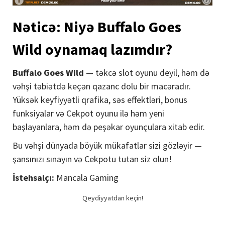
Nəticə: Niyə Buffalo Goes
Wild oynamaq lazımdır?
Buffalo Goes Wild
— təkcə slot oyunu deyil, həm də
vəhşi təbiətdə keçən qazanc dolu bir macəradır.
Yüksək keyfiyyətli qrafika, səs effektləri, bonus
funksiyalar və Cekpot oyunu ilə həm yeni
başlayanlara, həm də peşəkar oyunçulara xitab edir.
Bu vəhşi dünyada böyük mükafatlar sizi gözləyir —
şansınızı sınayın və Cekpotu tutan siz olun!
İstehsalçı:
Mancala Gaming
Qeydiyyatdan keçin!