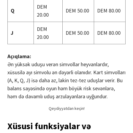
DEM
Q
DEM 50.00
DEM 80.00
20.00
DEM
J
DEM 50.00
DEM 80.00
20.00
Açıqlama:
Ən yüksək uduşu verən simvollar heyvanlardır,
xüsusilə ayı simvolu ən dəyərli olanıdır. Kart simvolları
(A, K, Q, J) isə daha az, lakin tez-tez uduşlar verir. Bu
balans sayəsində oyun həm böyük risk sevənlərə,
həm də davamlı uduş arzulayanlara uyğundur.
Qeydiyyatdan keçin!
Xüsusi funksiyalar və