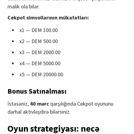
malik ola bilər.
Cekpot simvollarının mükafatları:
x1 — DEM 100.00
x2 — DEM 500.00
x3 — DEM 2000.00
x4 — DEM 5000.00
x5 — DEM 20000.00
Bonus Satınalması
İstəsəniz,
40 mərc
qarşılığında Cekpot oyununu
dərhal aktivləşdirə bilərsiniz.
Oyun strategiyası: necə