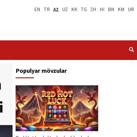
EN
TR
AZ
UZ
KK
TG
ZH
HI
BN
KM
UR
Populyar mövzular
m
i