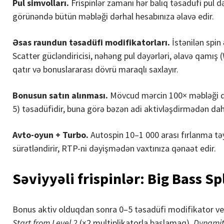
Pul simvolları.
Frispinlər zamanı hər balıq təsadüfi pul 
görünəndə bütün məbləği dərhal hesabınıza əlavə edir.
Əsas raundun təsadüfi modifikatorları.
İstənilən spin 
Scatter gücləndiricisi, nəhəng pul dəyərləri, əlavə qamış
qatır və bonuslararası dövrü maraqlı saxlayır.
Bonusun satın alınması.
Mövcud mərcin 100× məbləği qar
5) təsadüfidir, buna görə bəzən adi aktivləşdirmədən daha 
Avto-oyun + Turbo.
Autospin 10–1 000 arası fırlanma təy
sürətləndirir, RTP-ni dəyişmədən vaxtınıza qənaət edir.
Səviyyəli frispinlər: Big Bass 
Bonus aktiv olduqdan sonra 0–5 təsadüfi modifikator ver
Start from Level 2
(×2 multiplikatorla başlamaq),
Dynami