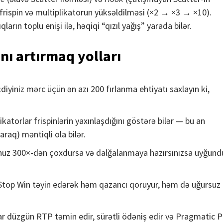
0 frispin və multiplikatorun yüksəldilməsi (×2 → ×3 → ×10).
rın toplu enişi ilə, həqiqi “qızıl yağış” yarada bilər.
nı artırmaq yolları
çdiyiniz mərc üçün ən azı 200 fırlanma ehtiyatı saxlayın ki,
atorlar frispinlərin yaxınlaşdığını göstərə bilər — bu an
araq) məntiqli ola bilər.
nuz 300×-dən çoxdursa və dalğalanmaya hazırsınızsa uyğund
Stop Win təyin edərək həm qazancı qoruyur, həm də uğursuz
lar düzgün RTP təmin edir, sürətli ödəniş edir və Pragmatic P