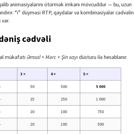
 qalib animasiyalarını ötürmək imkanı mövcuddur — bu, uzun
dırır. “i” düyməsi RTP, qaydalar və kombinasiyalar cədvəlin
 var.
ödəniş cədvəli
nal mükafatı
Əmsal × Mərc × Şin sayı
düsturu ilə hesablanır.
3 ×
4 ×
5 ×
—
50
500
5 000
—
25
250
1 000
—
20
100
750
—
20
100
500