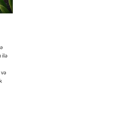
və
 ilə
 və
k