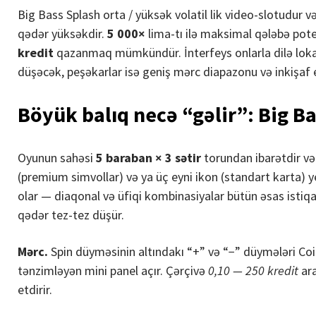
Big Bass Splash orta / yüksək volatil lik video-slotudur v
qədər yüksəkdir.
5 000×
lima-tı ilə maksimal qələbə pot
kredit
qazanmaq mümkündür. İnterfeys onlarla dilə lokalla
düşəcək, peşəkarlar isə geniş mərc diapazonu və inkişaf 
Böyük balıq necə “gəlir”: Big B
Oyunun sahəsi
5 baraban × 3 sətir
torundan ibarətdir v
(premium simvollar) və ya üç eyni ikon (standart karta)
olar — diaqonal və üfiqi kombinasiyalar bütün əsas istiqa
qədər tez-tez düşür.
Mərc.
Spin düyməsinin altındakı “+” və “−” düymələri Coin
tənzimləyən mini panel açır. Çərçivə
0,10 — 250 kredit
ara
etdirir.