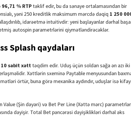
ə
96,71 % RTP
təklif edir, bu da sənaye ortalamasından bir
ensialı, yəni 250 kreditlik maksimum mərcdə dəqiq
1 250 00
şdırılıb, idarəetmə intuitivdir: yeni başlayanlar dərhal başa
etmiş autospin parametrlərini qiymətləndirəcəklər.
ass Splash qaydaları
ə
10 sabit xətt
təqdim edir. Uduş üçün soldan sağa ən azı iki
 yerləşməlidir. Xəttlərin sxeminə Paytable menyusundan baxm
mətləri örtür, buna görə mexanika aydındır, uduşlar isə kifa
 Value (Şin dəyəri) və Bet Per Line (Xəttə mərc) parametrlər
sında dəyişir. Total Bet pəncərəsi dəyişiklikləri dərhal əks