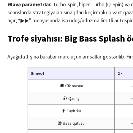
Əlavə parametrlər.
Turbo-spin, hiper-Turbo (Q-Spin) və
seanslarda strategiyaları sınaqdan keçirməkdə vaxt qazan
açır; “▶▶” menyusunda isə uduş/uduzma limitli autospin
Trofe siyahısı: Big Bass Splash 
Aşağıda 1 şinə bərabər mərc üçün əmsallar göstərilib. Fi
Simvol
2 ×
🚚 Yük maşını
🎣 Qamış
🪰 Çəyirtkə
🎁 Əsas qutusu