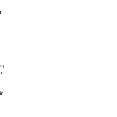
0
aq
yət
ini