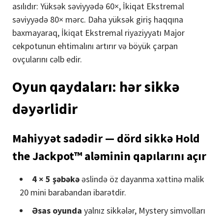
asılıdır: Yüksək səviyyədə 60×, İkiqat Ekstremal
səviyyədə 80× mərc. Daha yüksək giriş haqqına
baxmayaraq, İkiqat Ekstremal riyaziyyatı Major
cekpotunun ehtimalını artırır və böyük çarpan
ovçularını cəlb edir.
Oyun qaydaları: hər sikkə
dəyərlidir
Mahiyyət sadədir — dörd sikkə Hold
the Jackpot™ aləminin qapılarını açır
4 × 5 şəbəkə
əslində öz dayanma xəttinə malik
20 mini barabandan ibarətdir.
Əsas oyunda
yalnız sikkələr, Mystery simvolları