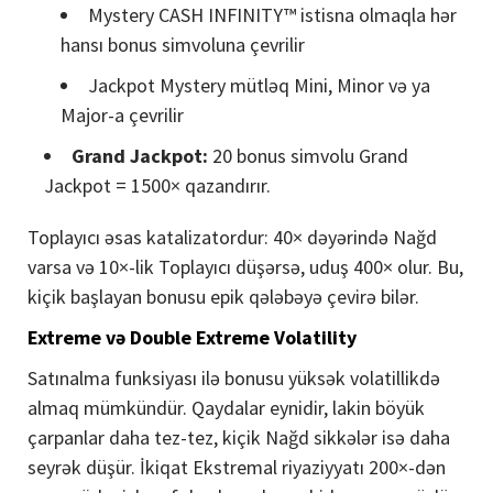
Mystery CASH INFINITY™ istisna olmaqla hər
hansı bonus simvoluna çevrilir
Jackpot Mystery mütləq Mini, Minor və ya
Major-a çevrilir
Grand Jackpot:
20 bonus simvolu Grand
Jackpot = 1500× qazandırır.
Toplayıcı əsas katalizatordur: 40× dəyərində Nağd
varsa və 10×-lik Toplayıcı düşərsə, uduş 400× olur. Bu,
kiçik başlayan bonusu epik qələbəyə çevirə bilər.
Extreme və Double Extreme Volatility
Satınalma funksiyası ilə bonusu yüksək volatillikdə
almaq mümkündür. Qaydalar eynidir, lakin böyük
çarpanlar daha tez-tez, kiçik Nağd sikkələr isə daha
seyrək düşür. İkiqat Ekstremal riyaziyyatı 200×-dən