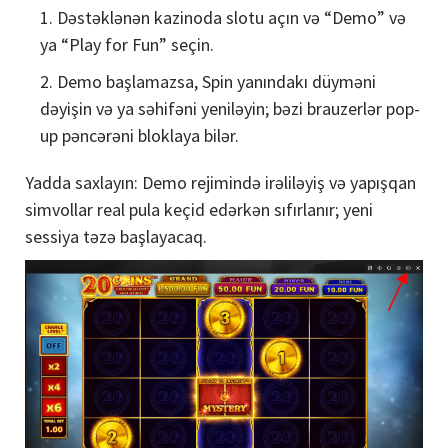
Dəstəklənən kazinoda slotu açın və “Demo” və
ya “Play for Fun” seçin.
Demo başlamazsa, Spin yanındakı düyməni
dəyişin və ya səhifəni yeniləyin; bəzi brauzerlər pop-
up pəncərəni bloklaya bilər.
Yadda saxlayın: Demo rejimində irəliləyiş və yapışqan
simvollar real pula keçid edərkən sıfırlanır; yeni
sessiya təzə başlayacaq.