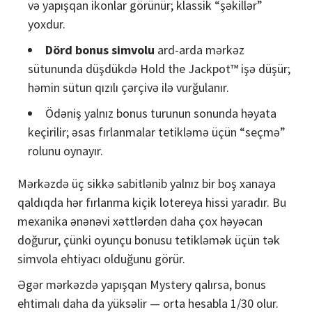
və yapışqan ikonlar görünür; klassik “şəkillər”
yoxdur.
Dörd bonus simvolu
ard-arda mərkəz
sütununda düşdükdə Hold the Jackpot™ işə düşür;
həmin sütun qızılı çərçivə ilə vurğulanır.
Ödəniş yalnız bonus turunun sonunda həyata
keçirilir; əsas fırlanmalar tetikləmə üçün “seçmə”
rolunu oynayır.
Mərkəzdə üç sikkə sabitlənib yalnız bir boş xanaya
qaldıqda hər fırlanma kiçik lotereya hissi yaradır. Bu
mexanika ənənəvi xəttlərdən daha çox həyəcan
doğurur, çünki oyunçu bonusu tetikləmək üçün tək
simvola ehtiyacı olduğunu görür.
Əgər mərkəzdə yapışqan Mystery qalırsa, bonus
ehtimalı daha da yüksəlir — orta hesabla 1/30 olur.