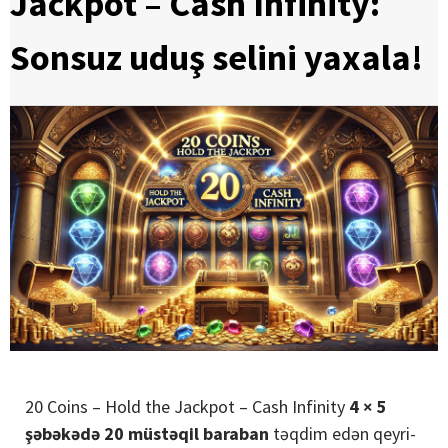
Jackpot – Cash Infinity:
Sonsuz uduş selini yaxala!
20 Coins – Hold the Jackpot – Cash Infinity
4 × 5
şəbəkədə 20 müstəqil baraban
təqdim edən qeyri-