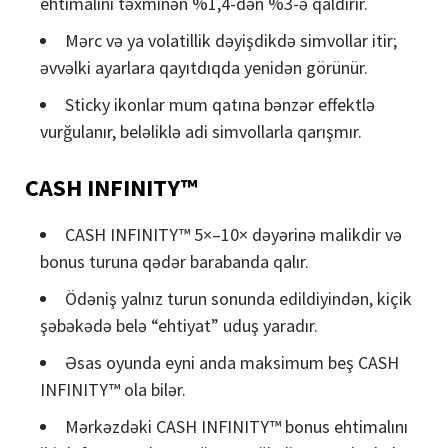
ehtimalını təxminən %1,4-dən %3-ə qaldırır.
Mərc və ya volatillik dəyişdikdə simvollar itir;
əvvəlki ayarlara qayıtdıqda yenidən görünür.
Sticky ikonlar mum qatına bənzər effektlə
vurğulanır, beləliklə adi simvollarla qarışmır.
CASH INFINITY™
CASH INFINITY™ 5×–10× dəyərinə malikdir və
bonus turuna qədər barabanda qalır.
Ödəniş yalnız turun sonunda edildiyindən, kiçik
şəbəkədə belə “ehtiyat” uduş yaradır.
Əsas oyunda eyni anda maksimum beş CASH
INFINITY™ ola bilər.
Mərkəzdəki CASH INFINITY™ bonus ehtimalını