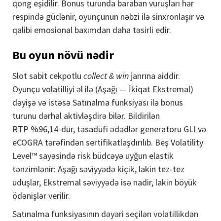
qong eşidilir. Bonus turunda baraban vuruşları hər
respində güclənir, oyunçunun nəbzi ilə sinxronlaşır və
qalibi emosional baxımdan daha təsirli edir.
Bu oyun növü nədir
Slot sabit cekpotlu
collect & win
janrına aiddir.
Oyunçu volatilliyi əl ilə (Aşağı — İkiqat Ekstremal)
dəyişə və istəsə Satınalma funksiyası ilə bonus
turunu dərhal aktivləşdirə bilər. Bildirilən
RTP %96,14-dür, təsadüfi ədədlər generatoru GLI və
eCOGRA tərəfindən sertifikatlaşdırılıb. Beş Volatility
Level™ sayəsində risk büdcəyə uyğun elastik
tənzimlənir: Aşağı səviyyədə kiçik, lakin tez-tez
uduşlar, Ekstremal səviyyədə isə nadir, lakin böyük
ödənişlər verilir.
Satınalma funksiyasının dəyəri seçilən volatillikdən