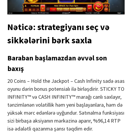
Nəticə: strategiyanı seç və
sikkələrini bərk saxla
Baraban başlamazdan əvvəl son
baxış
20 Coins – Hold the Jackpot – Cash Infinity sadə əsas
oyunu dərin bonus potensialı ilə birləşdirir. STICKY TO
INFINITY™ və CASH INFINITY™ marağı canlı saxlayır,
tənzimlənən volatillik həm yeni başlayanlara, həm də
yüksək mərc edənlərə uyğundur. Satınalma funksiyası
sizi birbaşa aksiyanın mərkəzinə aparır, %96,14 RTP
isə ədalətli qazanma şansı təqdim edir.