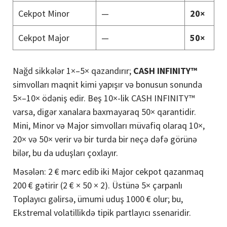
Cekpot Minor
—
20×
Cekpot Major
—
50×
Nağd sikkələr 1×–5× qazandırır;
CASH INFINITY™
simvolları maqnit kimi yapışır və bonusun sonunda
5×–10× ödəniş edir. Beş 10×-lik CASH INFINITY™
varsa, digər xanalara baxmayaraq 50× qarantidir.
Mini, Minor və Major simvolları müvafiq olaraq 10×,
20× və 50× verir və bir turda bir neçə dəfə görünə
bilər, bu da uduşları çoxlayır.
Məsələn: 2 € mərc edib iki Major cekpot qazanmaq
200 € gətirir (2 € × 50 × 2). Üstünə 5× çarpanlı
Toplayıcı gəlirsə, ümumi uduş 1000 € olur; bu,
Ekstremal volatillikdə tipik partlayıcı ssenaridir.